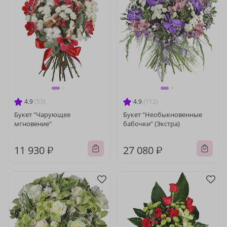
4.9
(53)
4.9
(112)
Букет "Чарующее
Букет "Необыкновенные
мгновение"
бабочки" (Экстра)
11 930 ₽
27 080 ₽