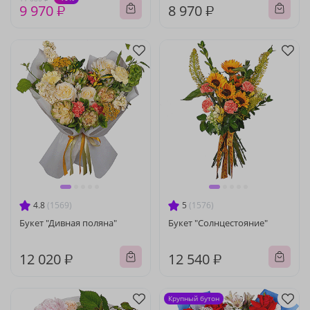
9 970 ₽
8 970 ₽
4.8
(1569)
5
(1576)
Букет "Дивная поляна"
Букет "Солнцестояние"
12 020 ₽
12 540 ₽
Крупный бутон