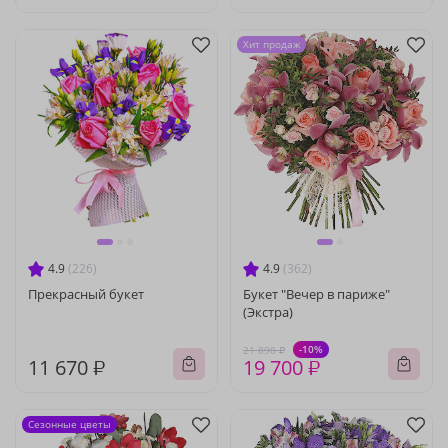
Хит продаж
4.9
(226)
4.9
(362)
Прекрасный букет
Букет "Вечер в париже"
(Экстра)
-10%
21 890 ₽
11 670 ₽
19 700 ₽
Сезонные цветы