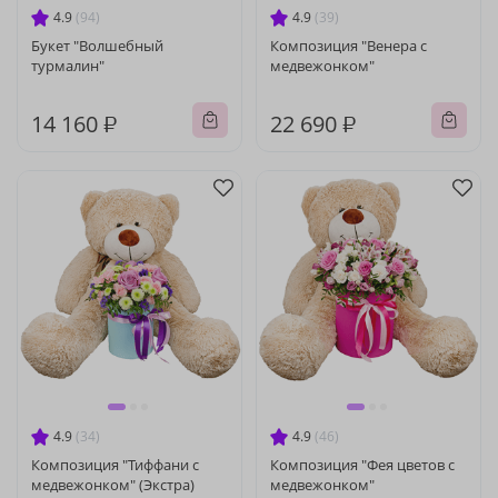
4.9
(94)
4.9
(39)
Букет "Волшебный
Композиция "Венера с
турмалин"
медвежонком"
14 160 ₽
22 690 ₽
4.9
(34)
4.9
(46)
Композиция "Тиффани с
Композиция "Фея цветов с
медвежонком" (Экстра)
медвежонком"