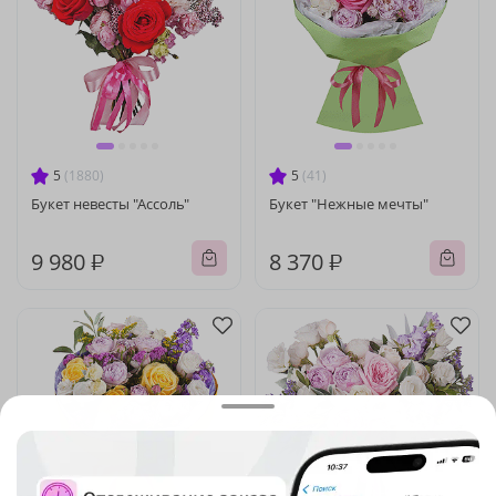
5
(1880)
5
(41)
Букет невесты "Ассоль"
Букет "Нежные мечты"
9 980 ₽
8 370 ₽