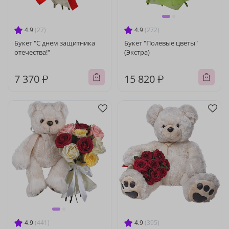
4.9
(27)
4.9
(272)
Букет "С днем защитника
Букет "Полевые цветы"
отечества!"
(Экстра)
7 370 ₽
15 820 ₽
4.9
(441)
4.9
(395)