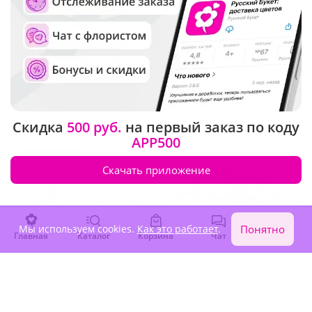
4.9
(68)
4.6
(29)
Букет "Золотой сезон"
Букет невесты "Символ
любви"
8 780 ₽
10 820 ₽
Скидка
500 руб.
на первый заказ по коду
APP500
Сезонные цветы
Скачать приложение
Мы используем cookies.
Как это работает
.
Понятно
Главная
Каталог
Корзина
Чат
Войти
4.9
(36)
5
(45)