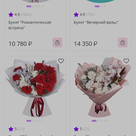
4.9
(1863)
4.9
(786)
Букет "Романтическая
Букет "Вечерний вальс"
встреча"
10 780 ₽
14 350 ₽
5
(25)
5
(25)