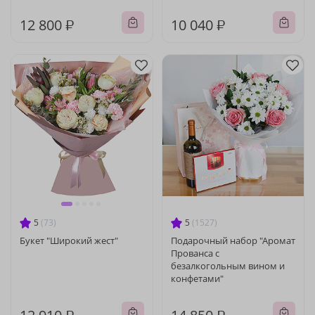
12 800 ₽
10 040 ₽
5
(73)
5
(1527)
Букет "Широкий жест"
Подарочный набор "Аромат
Прованса с
безалкогольным вином и
конфетами"