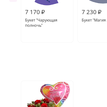
7 170
7 230
₽
₽
Букет "Чарующая
Букет "Магия
полночь"