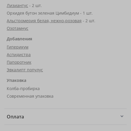
Лизиантус
- 2 шт.
Орхидея бутон зеленая Цимбидиум - 1 шт.
Альстромерия белая, нежно-розовая
- 2 шт.
Озотамнус
Добавления
Гиперикум
Аспидистра
Папоротник
Эвкалипт популус
Упаковка
Колба-пробирка
Современная упаковка
Оплата