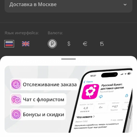
Доставка в Москве
Язык интерфейса:
Валюта:
©
Служба круглосуточной доставки цветов в Москве
Русский Букет, 2026
Общество с ограниченной ответственностью «Технология»
ОГРН: 1195476081745, ИНН: 5410081997
Юридический адрес: г. Новосибирск, ул. Ипподромская,
д.42, оф. 3
Рейтинг Русского букета в г. Москва