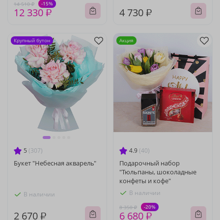
-15%
14 510 ₽
12 330 ₽
4 730 ₽
Крупный бутон
Акция
5
(307)
4.9
(40)
Букет "Небесная акварель"
Подарочный набор
"Тюльпаны, шоколадные
конфеты и кофе"
В наличии
В наличии
-20%
8 350 ₽
2 670 ₽
6 680 ₽