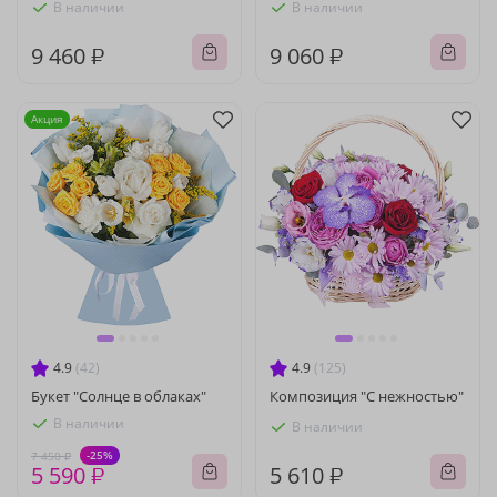
В наличии
В наличии
9 460 ₽
9 060 ₽
Акция
4.9
(42)
4.9
(125)
Букет "Солнце в облаках"
Композиция "С нежностью"
В наличии
В наличии
-25%
7 450 ₽
5 590 ₽
5 610 ₽