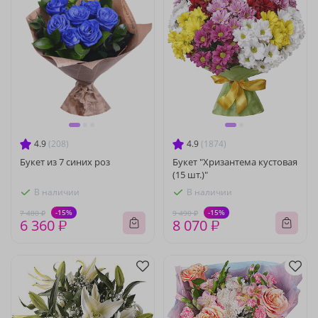
4.9
(208)
4.9
(1874)
Букет из 7 синих роз
Букет "Хризантема кустовая
(15 шт.)"
В наличии
В наличии
-15%
-15%
7 480 ₽
9 490 ₽
6 360 ₽
8 070 ₽