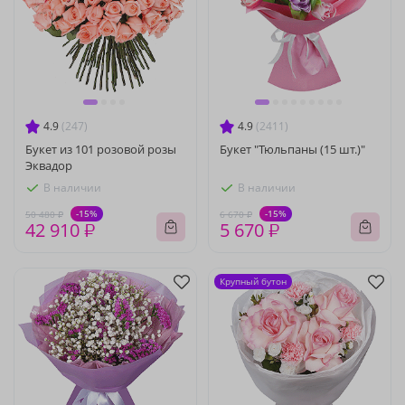
4.9
(247)
4.9
(2411)
Букет из 101 розовой розы
Букет "Тюльпаны (15 шт.)"
Эквадор
В наличии
В наличии
-15%
-15%
50 480 ₽
6 670 ₽
42 910 ₽
5 670 ₽
Крупный бутон