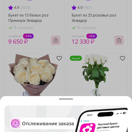
4.9
(2029)
4.9
(963)
Букет из 15 белых роз
Букет из 25 розовых роз
Премиум Эквадор
Эквадор
В наличии
В наличии
-15%
-15%
11 350 ₽
14 510 ₽
9 650 ₽
12 330 ₽
Акция
5
(960)
4.9
(479)
Букет "Фаворит"
Букет из 15 белых роз