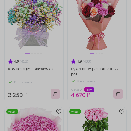
4.9
(453)
4.9
(433)
Композиция "Звездочка"
Букет из 15 разноцветных
роз
В наличии
В наличии
-15%
5 490 ₽
3 250 ₽
4 670 ₽
Акция
Акция