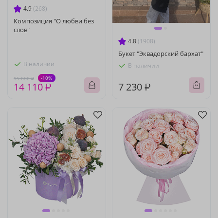
4.9
(268)
Композиция "О любви без
слов"
4.8
(1908)
Букет "Эквадорский бархат"
В наличии
В наличии
-10%
15 680 ₽
14 110 ₽
7 230 ₽