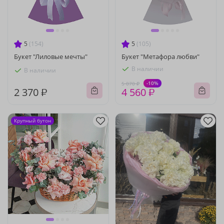
5
(154)
5
(105)
Букет "Лиловые мечты"
Букет "Метафора любви"
В наличии
В наличии
-10%
5 070 ₽
2 370 ₽
4 560 ₽
Крупный бутон