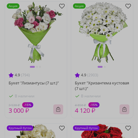
Акция
Акция
4.9
(794)
4.9
(2903)
Букет "Лизиантусы (7 шт.)"
Букет "Хризантема кустовая
(7 шт.)"
В наличии
В наличии
-15%
-15%
3 530 ₽
4 850 ₽
3 000 ₽
4 120 ₽
Крупный бутон
Крупный бутон