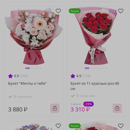
Акция
4.9
(343)
4.9
(728)
Букет "Мечты о тебе"
Букет из 11 красных роз 40
см
В наличии
В наличии
-15%
3 890 ₽
3 880 ₽
3 310 ₽
Акция