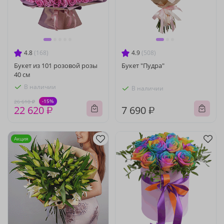
4.8
(168)
4.9
(508)
Букет из 101 розовой розы
Букет "Пудра"
40 см
В наличии
В наличии
-15%
26 610 ₽
22 620 ₽
7 690 ₽
Акция