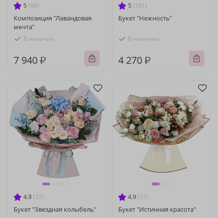
5
(88)
5
(381)
Композиция "Лавандовая
Букет "Нежность"
мечта"
В наличии
В наличии
7 940 ₽
4 270 ₽
4.9
(37)
4.9
(57)
Букет "Звездная колыбель"
Букет "Истинная красота"