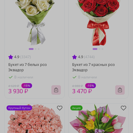
4.9
(3347)
4.9
(4744)
Букет из 7 белых роз
Букет из 7 красных роз
Эквадор
Эквадор
В наличии
В наличии
-15%
-15%
4 620 ₽
4 080 ₽
3 930 ₽
3 470 ₽
Крупный бутон
Акция