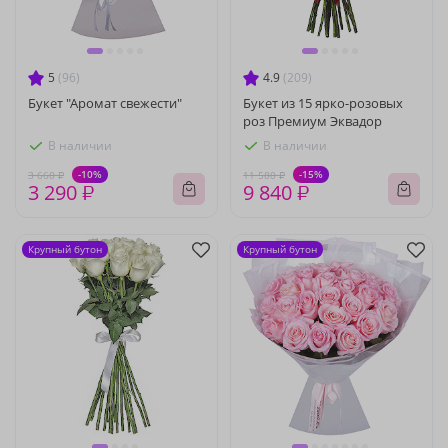
5
(96)
4.9
(209)
Букет "Аромат свежести"
Букет из 15 ярко-розовых
роз Премиум Эквадор
В наличии
В наличии
-10%
-15%
3 660 ₽
11 580 ₽
3 290 ₽
9 840 ₽
Крупный бутон
Крупный бутон