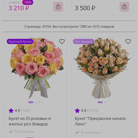
-15%
3 780 ₽
3 210 ₽
3 500 ₽
Страница: 47/54. Вы посмотрели 1380 из 1615 товаров
Крупный бутон
Хит продаж
4.9
(140)
4.9
(3534)
Букет из 25 розовых и
Букет "Прекрасное начало
желтых роз Эквадор
Люкс"
В наличии
В наличии