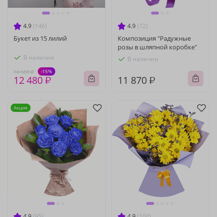
4.9
(146)
4.9
(72)
Букет из 15 лилий
Композиция "Радужные
розы в шляпной коробке"
В наличии
В наличии
-15%
14 680 ₽
12 480 ₽
11 870 ₽
Акция
4.9
(95)
4.9
(104)