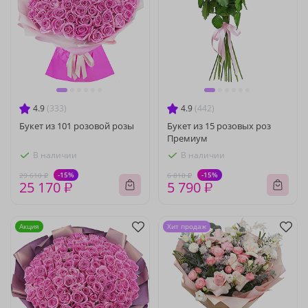
4.9
(333)
4.9
(442)
Букет из 101 розовой розы
Букет из 15 розовых роз
Премиум
В наличии
В наличии
-15%
-15%
29 610 ₽
6 810 ₽
25 170 ₽
5 790 ₽
Акция
Хит продаж