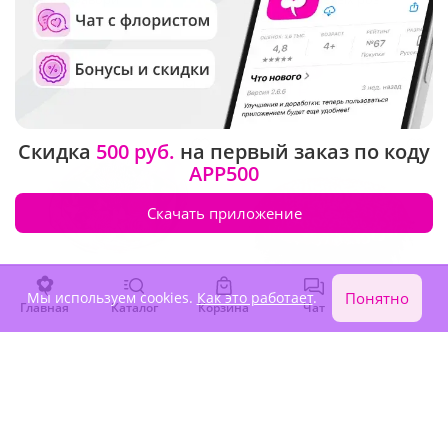
Премиум
В наличии
В наличии
-15%
7 020 ₽
2 690 ₽
5 970 ₽
Скидка
500 руб.
на первый заказ по коду
APP500
Скачать приложение
Мы используем cookies.
Как это работает
.
Понятно
Главная
Каталог
Корзина
Чат
Войти
4.9
(331)
4.9
(21)
Букет "Чувственность"
Композиция "Океан
нежности"
В наличии
В наличии