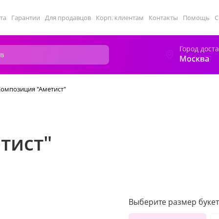
та
Гарантии
Для продавцов
Корп. клиентам
Контакты
Помощь
С
Город дост
Москва
Композиция "Аметист"
тист"
Выберите размер букет