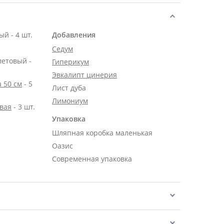
й - 4 шт.
Добавления
Седум
летовый -
Гиперикум
Эвкалипт цинерия
 50 см
- 5
Лист дуба
Лимониум
вая
- 3 шт.
Упаковка
Шляпная коробка маленькая
Оазис
Современная упаковка