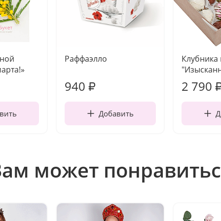
чной
Раффаэлло
Клубника
марта!»
"Изысканн
940
2 790
₽
вить
Добавить
Д
Вам может понравитьс