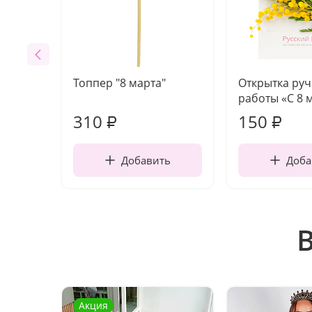
Топпер "8 марта"
Открытка ру
работы «С 8 
310
150
₽
₽
Добавить
Доба
Акция