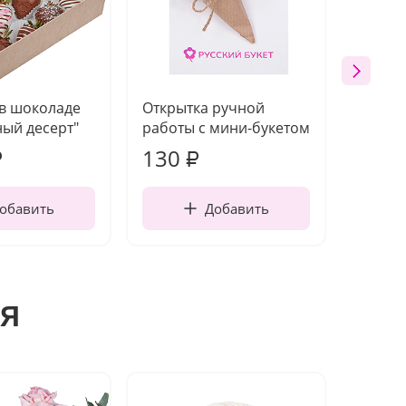
 в шоколаде
Открытка ручной
Ваза п
ый десерт"
работы с мини-букетом
130
1 10
₽
₽
обавить
Добавить
я