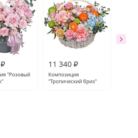
11 340
11 3
₽
₽
ия "Розовый
Композиция
Букет 
к"
"Тропический бриз"
нежно