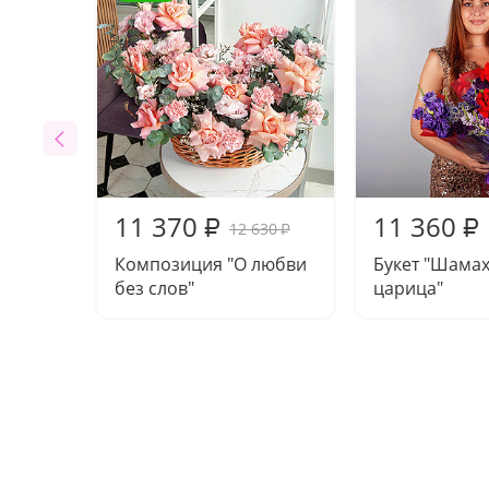
11 370
11 360
₽
₽
12 630
₽
Композиция "О любви
Букет "Шама
без слов"
царица"