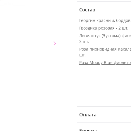
Состав
Георгин красный, бордовы
Гвоздика розовая - 2 шт.
Лизиантус (Эустома) фио
3 шт.
Роза пионовидная Кахала
шт.
Роза Moody Blue фиолето
Оплата
Бонусы