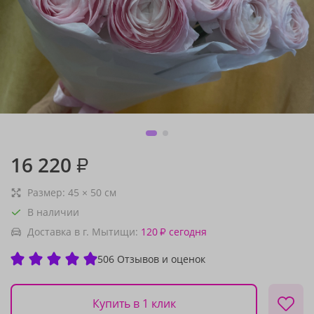
16 220
₽
Размер:
45
×
50
см
В наличии
Доставка в г. Мытищи:
120
сегодня
₽
506 Отзывов и оценок
Купить в 1 клик