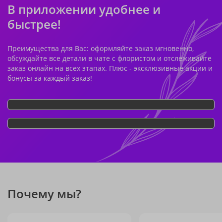
В приложении удобнее и
быстрее!
Преимущества для Вас: оформляйте заказ мгновенно,
обсуждайте все детали в чате с флористом и отслеживайте
заказ онлайн на всех этапах. Плюс - эксклюзивные акции и
бонусы за каждый заказ!
Почему мы?