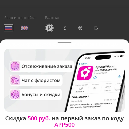
Язык интерфейса:
Валюта:
©
Служба круглосуточной доставки цветов в Мытищах
Русский Букет, 2026
Общество с ограниченной ответственностью «Технология»
ОГРН: 1195476081745, ИНН: 5410081997
Юридический адрес: г. Новосибирск, ул. Ипподромская,
д.42, оф. 3
Рейтинг Русского букета
Скидка
500 руб.
на первый заказ по коду
APP500