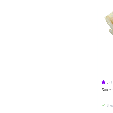
5
(1
Букет
В н