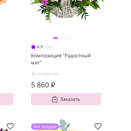
4.9
(182)
Композиция "Радостный
миг"
В наличии
5 860 ₽
Заказать
Хит продаж