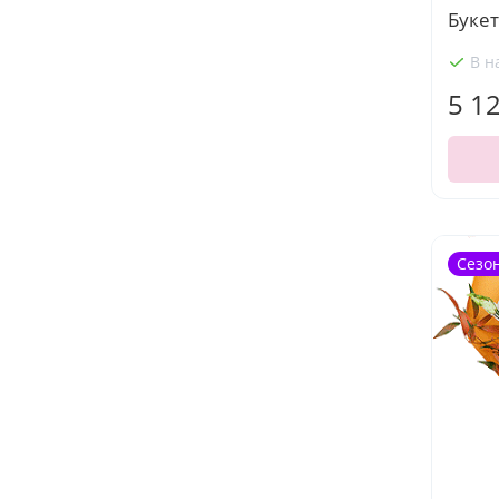
Буке
В н
5 1
Сезо