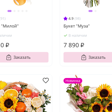
(91)
4.9
(98)
т "Милой"
Букет "Муза"
аличии
В наличии
30 ₽
7 890 ₽
Заказать
Заказать
Новинка