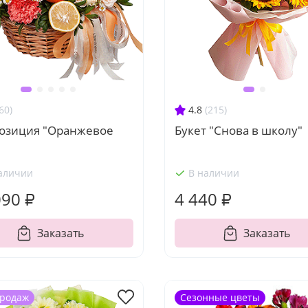
60)
4.8
(215)
озиция "Оранжевое
Букет "Снова в школу"
аличии
В наличии
090 ₽
4 440 ₽
Заказать
Заказать
продаж
Сезонные цветы