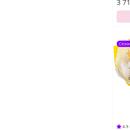
3 7
Сезо
4.9