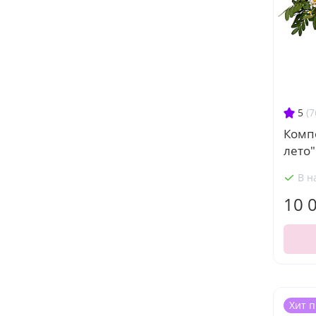
5
(7
Комп
лето"
В н
10 
Хит 