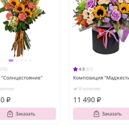
4.9
(67)
576)
Композиция "Маджест
т "Солнцестояние"
аличии
В наличии
80 ₽
11 490 ₽
Заказать
Заказать