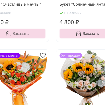
т "Счастливые мечты"
Букет "Солнечный янта
аличии
В наличии
20 ₽
4 800 ₽
Заказать
Заказать
нные цветы
Хит продаж