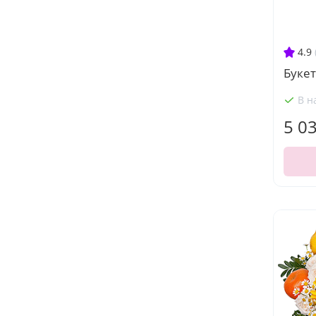
4.9
Буке
В н
5 0