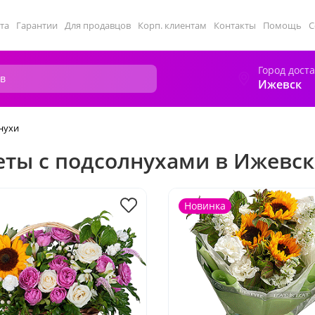
та
Гарантии
Для продавцов
Корп. клиентам
Контакты
Помощь
С
Город дост
Ижевск
нухи
еты с подсолнухами в Ижевск
Новинка