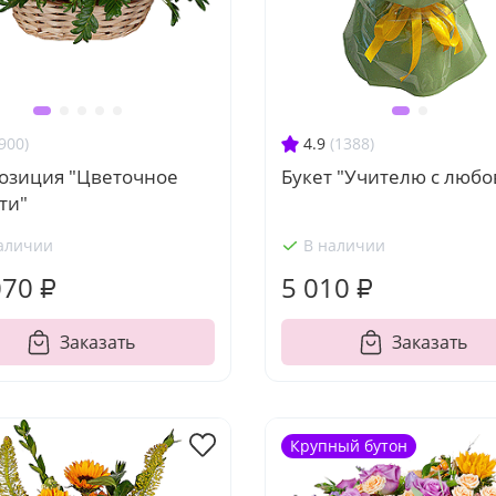
900)
4.9
(1388)
озиция "Цветочное
Букет "Учителю с люб
ти"
аличии
В наличии
070 ₽
5 010 ₽
Заказать
Заказать
Крупный бутон