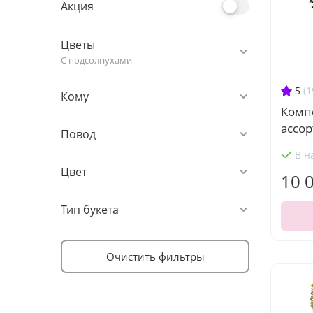
Акция
Цветы
С подсолнухами
5
(1
Кому
Комп
ассор
Повод
В н
Цвет
10 
Тип букета
Очистить фильтры