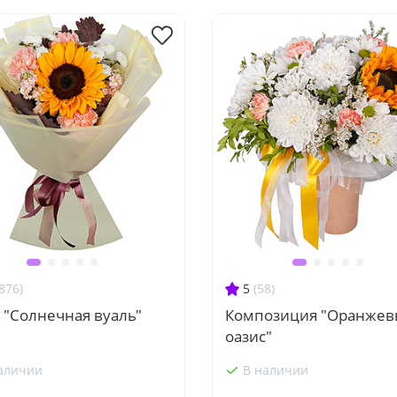
876)
5
(58)
 "Солнечная вуаль"
Композиция "Оранже
оазис"
аличии
В наличии