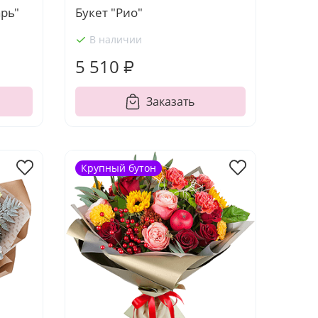
рь"
Букет "Рио"
В наличии
5 510 ₽
Заказать
Крупный бутон