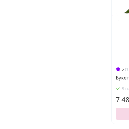
5
(1
Буке
В н
7 4