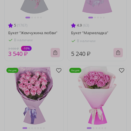
5
(1767)
4.9
(63)
Букет "Жемчужина любви"
Букет "Мармеладка"
В наличии
В наличии
-10%
3 930 ₽
3 540 ₽
5 240 ₽
Акция
Акция