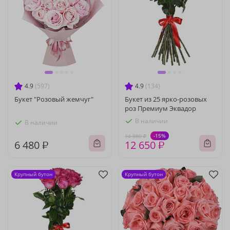
4.9
(597)
4.9
(134)
Букет "Розовый жемчуг"
Букет из 25 ярко-розовых
роз Премиум Эквадор
В наличии
В наличии
-15%
14 880 ₽
6 480 ₽
12 650 ₽
Крупный бутон
Крупный бутон