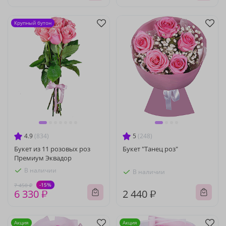
Крупный бутон
4.9
(834)
5
(248)
Букет из 11 розовых роз
Букет "Танец роз"
Премиум Эквадор
В наличии
В наличии
-15%
7 450 ₽
6 330 ₽
2 440 ₽
Акция
Акция