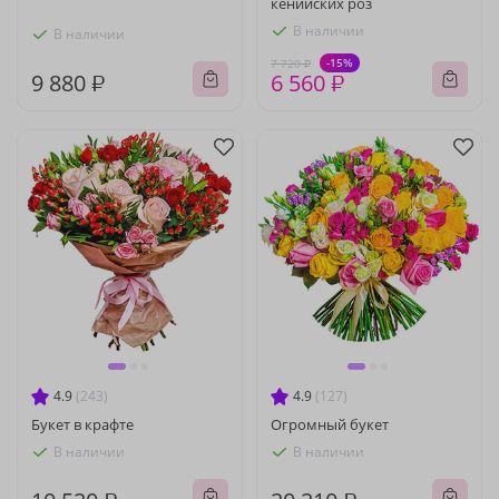
кенийских роз
В наличии
В наличии
-15%
7 720 ₽
9 880 ₽
6 560 ₽
4.9
(243)
4.9
(127)
Букет в крафте
Огромный букет
В наличии
В наличии