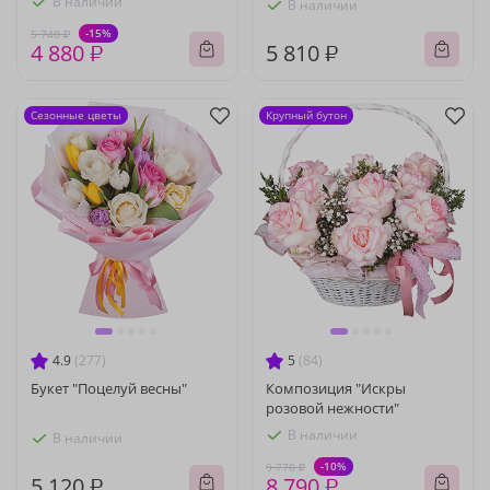
В наличии
В наличии
-15%
5 740 ₽
4 880 ₽
5 810 ₽
Сезонные цветы
Крупный бутон
4.9
(277)
5
(84)
Букет "Поцелуй весны"
Композиция "Искры
розовой нежности"
В наличии
В наличии
-10%
9 770 ₽
5 120 ₽
8 790 ₽