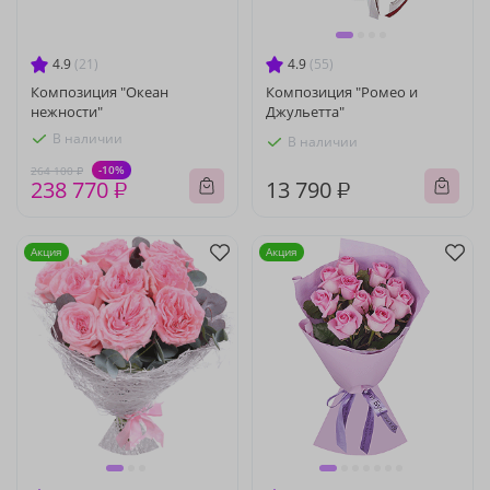
4.9
(21)
4.9
(55)
Композиция "Океан
Композиция "Ромео и
нежности"
Джульетта"
В наличии
В наличии
-10%
264 100 ₽
238 770 ₽
13 790 ₽
Акция
Акция