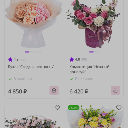
4.9
(76)
4.8
(99)
Букет "Сладкая нежность"
Композиция "Нежный
поцелуй"
В наличии
В наличии
4 850 ₽
6 420 ₽
Акция