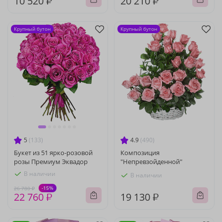
10 520 ₽
20 210 ₽
Крупный бутон
Крупный бутон
5
(133)
4.9
(490)
Букет из 51 ярко-розовой
Композиция
розы Премиум Эквадор
"Непревзойденной"
В наличии
В наличии
-15%
26 780 ₽
22 760 ₽
19 130 ₽