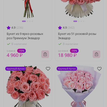
4.9
(236)
4.9
(342)
Букет из 9 ярко-розовых
Букет из 51 розовой розы
роз Премиум Эквадор
Эквадор
В наличии
В наличии
-15%
-15%
5 840 ₽
22 330 ₽
4 960 ₽
18 980 ₽
Крупный бутон
Крупный бутон