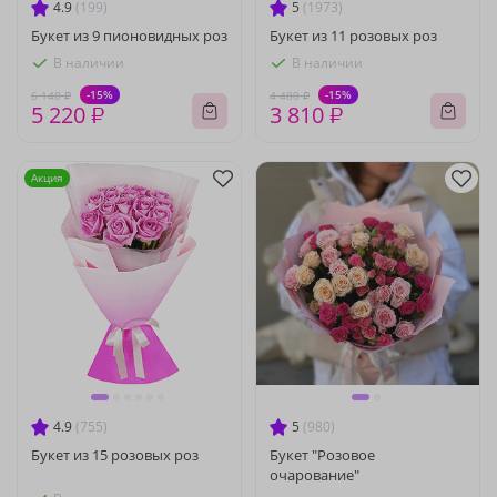
4.9
(199)
5
(1973)
Букет из 9 пионовидных роз
Букет из 11 розовых роз
В наличии
В наличии
-15%
-15%
6 140 ₽
4 480 ₽
5 220 ₽
3 810 ₽
Акция
4.9
(755)
5
(980)
Букет из 15 розовых роз
Букет "Розовое
очарование"