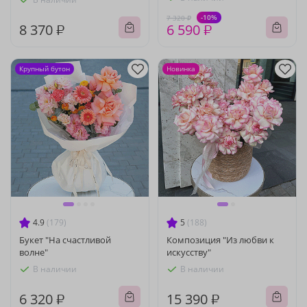
-10%
7 320 ₽
8 370 ₽
6 590 ₽
Крупный бутон
Новинка
4.9
(179)
5
(188)
Букет "На счастливой
Композиция "Из любви к
волне"
искусству"
В наличии
В наличии
6 320 ₽
15 390 ₽