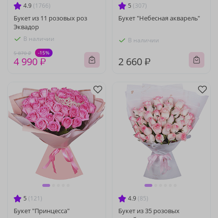
4.9
(1766)
5
(307)
Букет из 11 розовых роз
Букет "Небесная акварель"
Эквадор
В наличии
В наличии
-15%
5 870 ₽
4 990 ₽
2 660 ₽
5
(121)
4.9
(85)
Букет "Принцесса"
Букет из 35 розовых