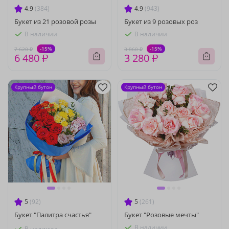
4.9
(384)
4.9
(943)
Букет из 21 розовой розы
Букет из 9 розовых роз
В наличии
В наличии
-15%
-15%
7 620 ₽
3 860 ₽
6 480 ₽
3 280 ₽
Крупный бутон
Крупный бутон
5
(92)
5
(261)
Букет "Палитра счастья"
Букет "Розовые мечты"
В наличии
В наличии