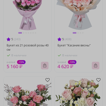
5
(243)
5
(408)
Букет из 21 розовой розы 40
Букет "Касание весны"
см
В наличии
В наличии
-15%
-10%
6 070 ₽
5 130 ₽
5 160 ₽
4 620 ₽