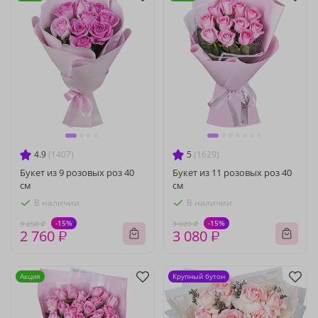
4.9
(1407)
5
(1629)
Букет из 9 розовых роз 40
Букет из 11 розовых роз 40
см
см
В наличии
В наличии
-15%
-15%
3 250 ₽
3 620 ₽
2 760 ₽
3 080 ₽
Акция
Крупный бутон