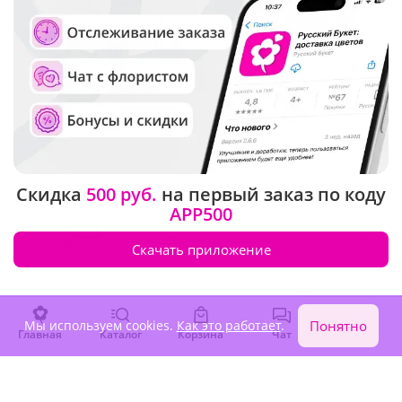
5
(59)
5
(943)
Композиция "Розовый рай"
Букет "Секрет роз"
Скидка
500 руб.
на первый заказ по коду
В наличии
В наличии
APP500
-10%
17 810 ₽
16 030 ₽
2 800 ₽
Скачать приложение
Акция
Акция
Мы используем cookies.
Как это работает
.
Понятно
Главная
Каталог
Корзина
Чат
Войти