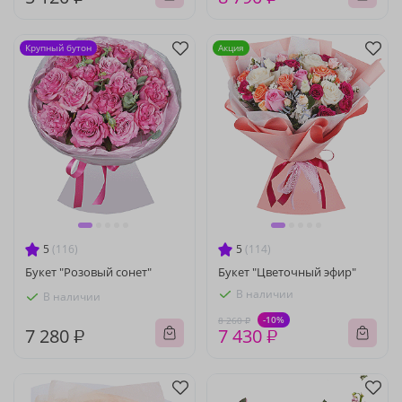
Крупный бутон
Акция
5
(116)
5
(114)
Букет "Розовый сонет"
Букет "Цветочный эфир"
В наличии
В наличии
-10%
8 260 ₽
7 280 ₽
7 430 ₽