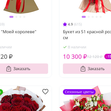
69)
4.9
(615)
 "Моей королеве"
Букет из 51 красной ро
см
аличии
В наличии
720 ₽
10 300 ₽
12 120 ₽
-1
Заказать
Заказать
я
Сезонные цветы