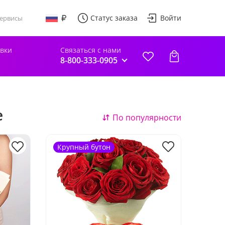
Статус заказа
Войти
ервисы
авки
Связаться с нами
8-800-333-0905
е
По популярности
Крупный бутон