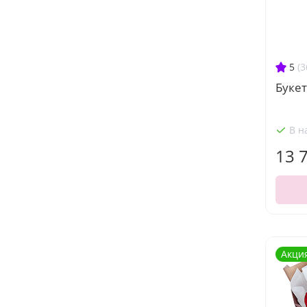
5
(3
Букет
В н
13 
Акци