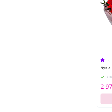
5
(3
Букет
В н
2 9