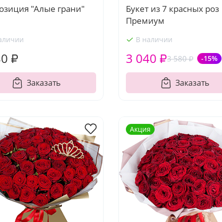
озиция "Алые грани"
Букет из 7 красных роз
Премиум
аличии
В наличии
80 ₽
3 040 ₽
3 580 ₽
-15%
Заказать
Заказать
Акция