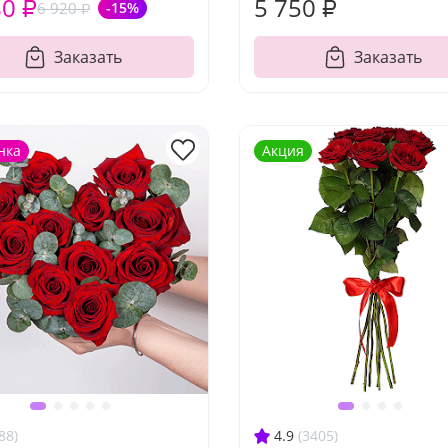
80 ₽
5 750 ₽
6 920 ₽
-15%
Заказать
Заказать
нка
Акция
88)
4.9
(3405)