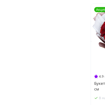
Акци
4.9
Букет
см
В н