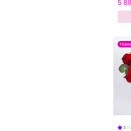
5 8
Нови
5
(3