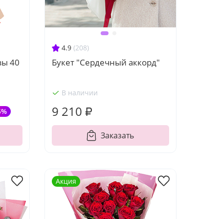
4.9
(208)
зы 40
Букет "Сердечный аккорд"
В наличии
9 210 ₽
5%
Заказать
Акция