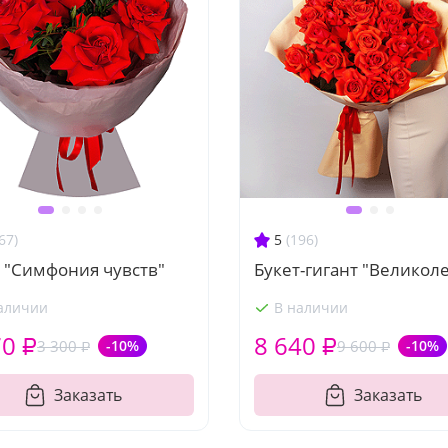
67)
5
(196)
 "Симфония чувств"
Букет-гигант "Великол
аличии
В наличии
70 ₽
8 640 ₽
3 300 ₽
-10%
9 600 ₽
-10%
Заказать
Заказать