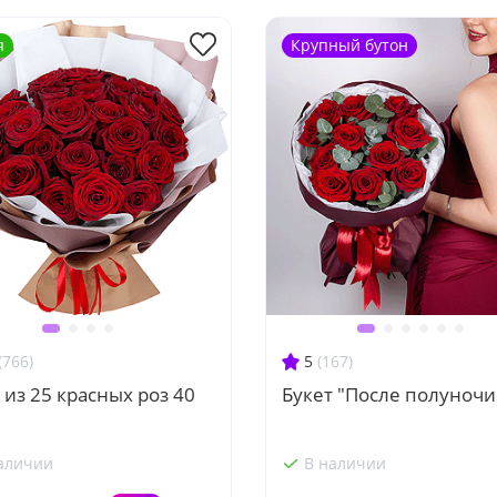
я
Крупный бутон
(766)
5
(167)
 из 25 красных роз 40
Букет "После полуночи
аличии
В наличии