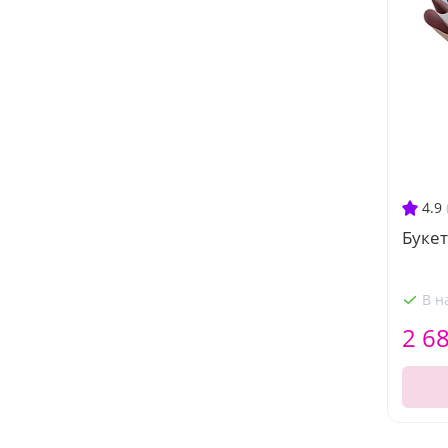
4.9
Букет
В н
2 6