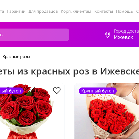
та
Гарантии
Для продавцов
Корп. клиентам
Контакты
Помощь
С
Город дост
Ижевск
Красные розы
еты из красных роз в Ижевск
ный бутон
Крупный бутон