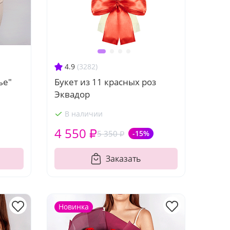
4.9
(3282)
ье"
Букет из 11 красных роз
Эквадор
В наличии
4 550 ₽
5 350 ₽
-15%
Заказать
Новинка