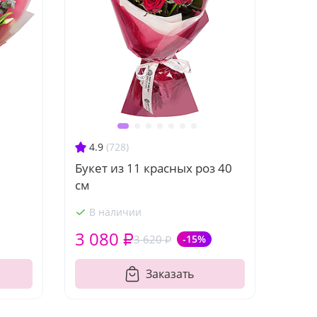
4.9
(728)
Букет из 11 красных роз 40
см
В наличии
3 080 ₽
3 620 ₽
-15%
Заказать