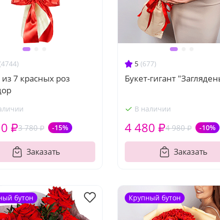
(4744)
5
(677)
 из 7 красных роз
Букет-гигант "Загляден
дор
аличии
В наличии
10 ₽
4 480 ₽
3 780 ₽
-15%
4 980 ₽
-10%
Заказать
Заказать
ный бутон
Крупный бутон