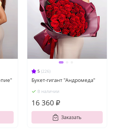
5
(226)
епие"
Букет-гигант "Андромеда"
В наличии
16 360 ₽
Заказать