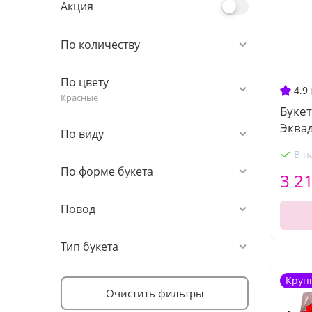
Акция
По количеству
По цвету
4.9
Красные
Букет
Эква
По виду
В н
По форме букета
3 2
Повод
Тип букета
Круп
Очистить фильтры