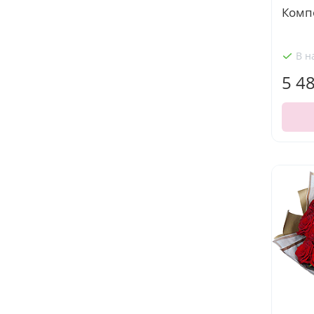
Комп
В н
5 4