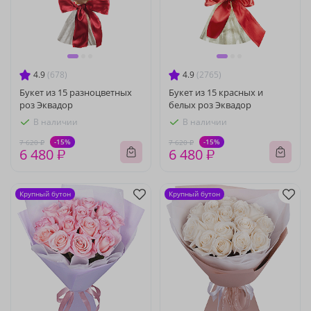
4.9
(678)
4.9
(2765)
Букет из 15 разноцветных
Букет из 15 красных и
роз Эквадор
белых роз Эквадор
В наличии
В наличии
-15%
-15%
7 620 ₽
7 620 ₽
6 480 ₽
6 480 ₽
Крупный бутон
Крупный бутон