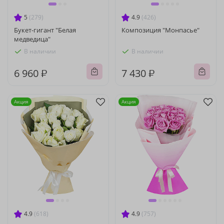
5
(279)
4.9
(426)
Букет-гигант "Белая
Композиция "Монпасье"
медведица"
В наличии
В наличии
6 960 ₽
7 430 ₽
Акция
Акция
4.9
(618)
4.9
(757)