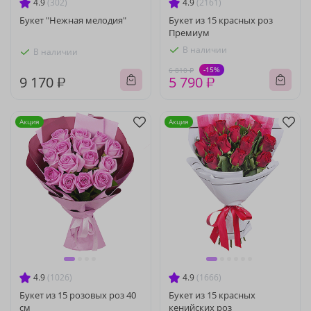
4.9
(302)
4.9
(2161)
Букет "Нежная мелодия"
Букет из 15 красных роз
Премиум
В наличии
В наличии
-15%
6 810 ₽
9 170 ₽
5 790 ₽
Акция
Акция
4.9
(1026)
4.9
(1666)
Букет из 15 розовых роз 40
Букет из 15 красных
см
кенийских роз