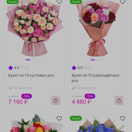
Акция
Акция
4.9
(519)
4.9
(434)
Букет из 15 кустовых роз
Букет из 15 разноцветных
роз
В наличии
В наличии
-15%
-15%
8 420 ₽
5 740 ₽
7 160 ₽
4 880 ₽
Акция