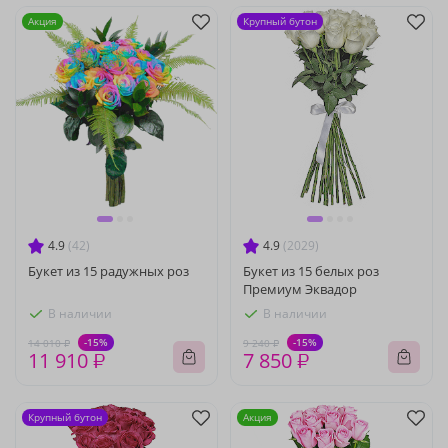
Акция
Крупный бутон
4.9
(42)
4.9
(2029)
Букет из 15 радужных роз
Букет из 15 белых роз
Премиум Эквадор
В наличии
В наличии
-15%
-15%
14 010 ₽
9 240 ₽
11 910 ₽
7 850 ₽
Крупный бутон
Акция