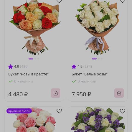
4.9
(486)
4.9
(234)
Букет "Розы в крафте"
Букет "Белые розы"
В наличии
В наличии
4 480 ₽
7 950 ₽
Крупный бутон