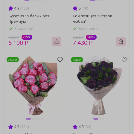
4.9
(480)
5
(78)
Букет из 15 белых роз
Композиция "Остров
Премиум
любви"
В наличии
В наличии
-15%
-10%
7 280 ₽
8 260 ₽
6 190 ₽
7 430 ₽
Акция
Акция
4.9
(121)
4.9
(34)