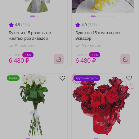
4.9
(214)
4.9
(321)
Букет из 15 розовых и
Букет из 15 желтых роз
желтых роз Эквадор
Эквадор
В наличии
В наличии
-15%
-15%
7 620 ₽
7 620 ₽
6 480 ₽
6 480 ₽
Акция
Крупный бутон