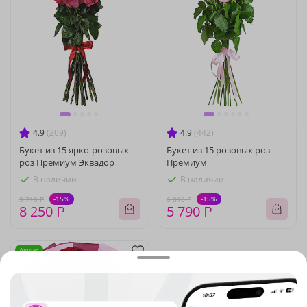
4.9
(209)
4.9
(442)
Букет из 15 ярко-розовых
Букет из 15 розовых роз
роз Премиум Эквадор
Премиум
В наличии
В наличии
-15%
-15%
9 710 ₽
6 810 ₽
8 250 ₽
5 790 ₽
Акция