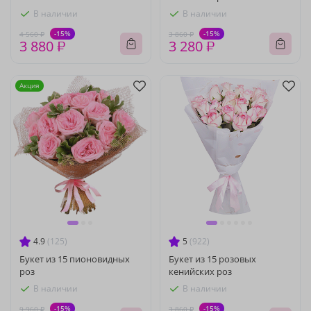
В наличии
В наличии
-15%
-15%
4 560 ₽
3 860 ₽
3 880 ₽
3 280 ₽
Акция
4.9
(125)
5
(922)
Букет из 15 пионовидных
Букет из 15 розовых
роз
кенийских роз
В наличии
В наличии
-15%
-15%
9 960 ₽
3 860 ₽