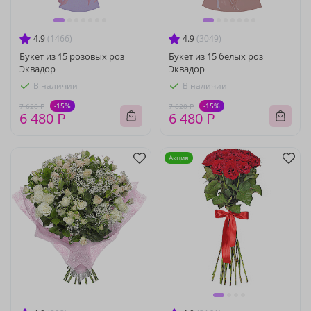
4.9
(1466)
4.9
(3049)
Букет из 15 розовых роз
Букет из 15 белых роз
Эквадор
Эквадор
В наличии
В наличии
-15%
-15%
7 620 ₽
7 620 ₽
6 480 ₽
6 480 ₽
Акция