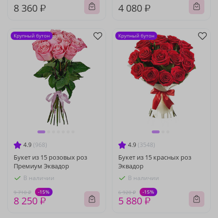
8 360 ₽
4 080 ₽
Крупный бутон
Крупный бутон
4.9
(968)
4.9
(3548)
Букет из 15 розовых роз
Букет из 15 красных роз
Премиум Эквадор
Эквадор
В наличии
В наличии
-15%
-15%
9 710 ₽
6 920 ₽
8 250 ₽
5 880 ₽