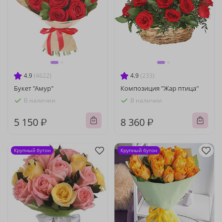
4.9
(4622)
4.9
(233)
Букет "Амур"
Композиция "Жар птица"
В наличии
В наличии
5 150 ₽
8 360 ₽
Крупный бутон
Крупный бутон