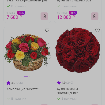
Букет из 15 фиолетовых роз
Букет из 15 чёрных роз
В наличии
В наличии
-15%
-15%
9 040 ₽
15 150 ₽
7 680 ₽
12 880 ₽
4.9
(240)
4.9
(296)
Букет невесты
Композиция "Фиеста"
"Восхищение"
В наличии
В наличии