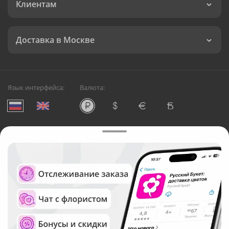
Клиентам
Доставка в Москве
Язык интерфейса:
Валюта:
©
Служба круглосуточной доставки цветов в Москве
Русский Букет, 2026
Общество с ограниченной ответственностью «Технология»
ОГРН: 1195476081745, ИНН: 5410081997
Юридический адрес: г. Новосибирск, ул. Ипподромская,
д.42, оф. 3
Рейтинг Русского букета в г. Москва