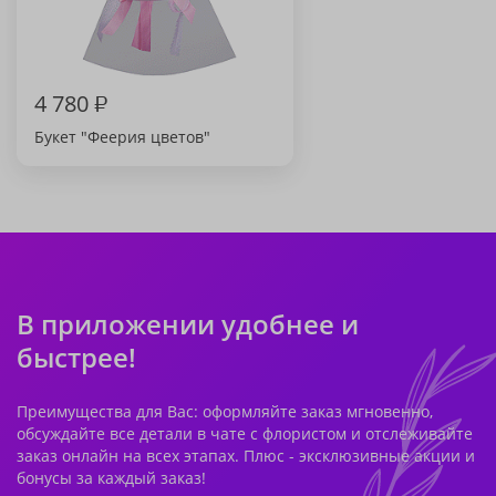
4 780
₽
Букет "Феерия цветов"
В приложении удобнее и
быстрее!
Преимущества для Вас: оформляйте заказ мгновенно,
обсуждайте все детали в чате с флористом и отслеживайте
заказ онлайн на всех этапах. Плюс - эксклюзивные акции и
бонусы за каждый заказ!