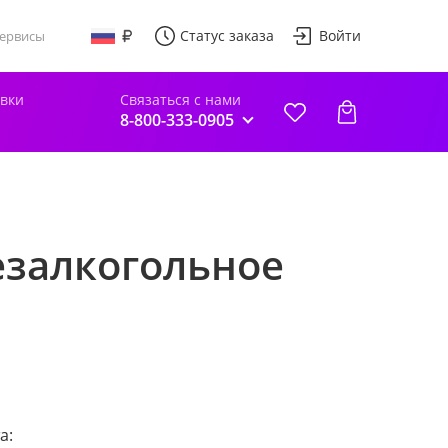
Статус заказа
Войти
ервисы
авки
Связаться с нами
8-800-333-0905
езалкогольное
а: