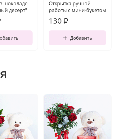
 в шоколаде
Открытка ручной
Ваза п
ый десерт"
работы с мини-букетом
130
1 10
₽
₽
обавить
Добавить
я
Хит п