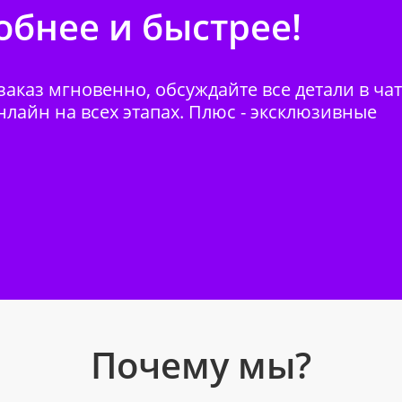
бнее и быстрее!
аказ мгновенно, обсуждайте все детали в ча
нлайн на всех этапах. Плюс - эксклюзивные
Почему мы?