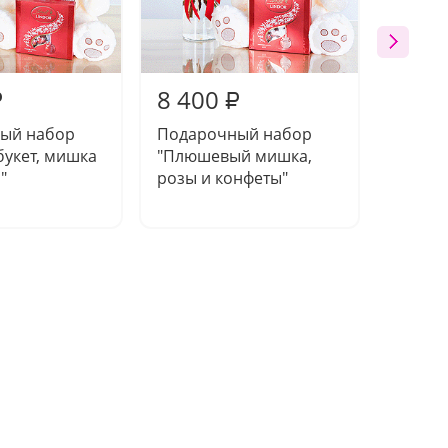
8 400
7 95
₽
₽
ый набор
Подарочный набор
Компо
укет, мишка
"Плюшевый мишка,
полов
"
розы и конфеты"