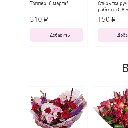
Топпер "8 марта"
Открытка ру
работы «С 8 
310
150
₽
₽
Добавить
Доба