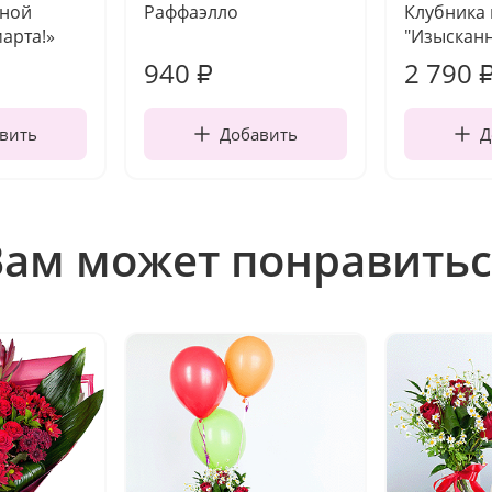
чной
Раффаэлло
Клубника
марта!»
"Изысканн
940
2 790
₽
вить
Добавить
Д
Вам может понравитьс