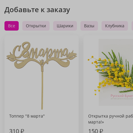
Добавьте к заказу
Все
Открытки
Шарики
Вазы
Клубника
Топпер "8 марта"
Открытка ручной раб
марта!»
310
₽
150
₽