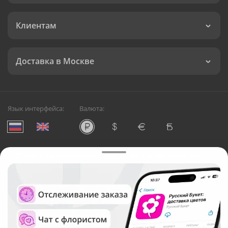
Клиентам
Доставка в Москве
Язык интерфейса:
Валюта:
©
Служба круглосуточной доставки цветов в Москве
Русский Букет, 2026
Общество с ограниченной ответственностью «Технология»
ОГРН: 1195476081745, ИНН: 5410081997
Юридический адрес: г. Новосибирск, ул. Ипподромская,
д.42, оф. 3