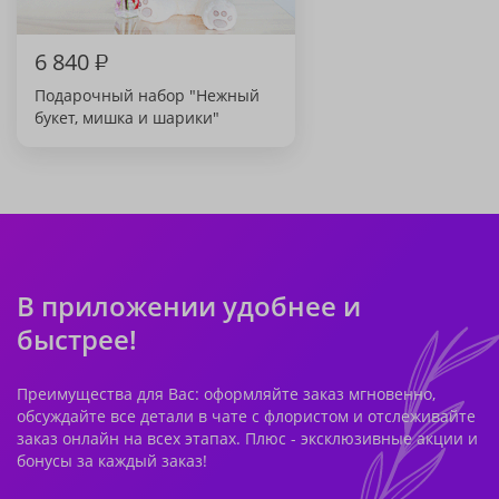
6 840
₽
Подарочный набор "Нежный
букет, мишка и шарики"
В приложении удобнее и
быстрее!
Преимущества для Вас: оформляйте заказ мгновенно,
обсуждайте все детали в чате с флористом и отслеживайте
заказ онлайн на всех этапах. Плюс - эксклюзивные акции и
бонусы за каждый заказ!