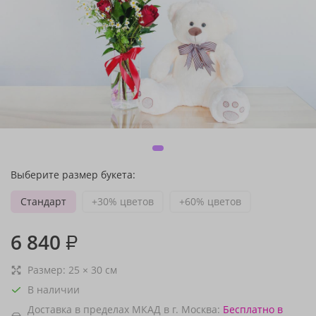
Выберите размер букета:
Стандарт
+30% цветов
+60% цветов
6 840
₽
Размер:
25
×
30
см
В наличии
Доставка в пределах МКАД в г. Москва:
Бесплатно
в