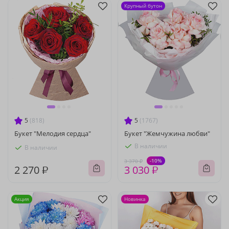
Крупный бутон
5
(818)
5
(1767)
Букет "Мелодия сердца"
Букет "Жемчужина любви"
В наличии
В наличии
-10%
3 370 ₽
2 270 ₽
3 030 ₽
Акция
Новинка