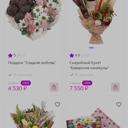
5
(811)
4.9
(315)
Подарок "Сладкая любовь"
Съедобный букет
"Баварские каникулы"
В наличии
В наличии
-15%
-15%
5 330 ₽
8 880 ₽
4 530 ₽
7 550 ₽