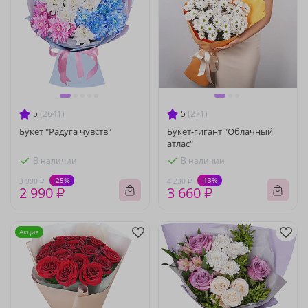
5
(2641)
5
(271)
Букет "Радуга чувств"
Букет-гигант "Облачный
атлас"
В наличии
В наличии
-25%
-13%
3 990 ₽
4 230 ₽
2 990 ₽
3 660 ₽
Акция