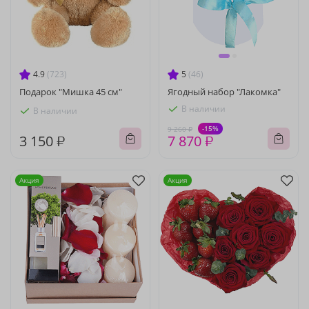
4.9
(723)
5
(46)
Подарок "Мишка 45 см"
Ягодный набор "Лакомка"
В наличии
В наличии
-15%
9 260 ₽
3 150 ₽
7 870 ₽
Акция
Акция