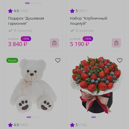
4.9
(102)
5
(901)
Подарок "Душевная
Набор "Клубничный
гармония"
поцелуй"
В наличии
В наличии
-15%
-15%
4 520 ₽
6 110 ₽
3 840 ₽
5 190 ₽
Акция
4.9
(585)
5
(156)