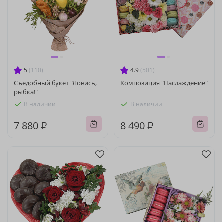
5
(110)
4.9
(501)
Съедобный букет "Ловись,
Композиция "Наслаждение"
рыбка!"
В наличии
В наличии
7 880 ₽
8 490 ₽