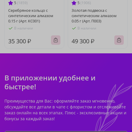
5
(1859)
5
(1906)
Серебряное кольцо с
Золотая подвеска с
синтетическим алмазом
синтетическим алмазом
0.15 г (Арт. КС001)
0.05 г (Арт. П003)
В наличии
В наличии
35 300 ₽
49 300 ₽
В приложении удобнее и
быстрее!
Преимущества для Вас: оформляйте заказ мгновенно,
обсуждайте все детали в чате с флористом и отслеживайте
заказ онлайн на всех этапах. Плюс - эксклюзивные акции и
бонусы за каждый заказ!