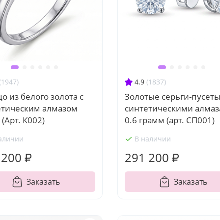
(1947)
4.9
(1837)
о из белого золота с
Золотые серьги-пусеты
етическим алмазом
синтетическими алма
 (Арт. К002)
0.6 грамм (арт. СП001)
аличии
В наличии
 200 ₽
291 200 ₽
Заказать
Заказать