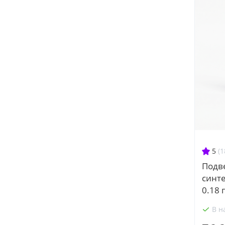
5
(1
Подве
синт
0.18 
В н