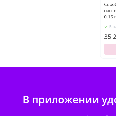
Сере
синт
0.15 
В н
35 
В приложении удо