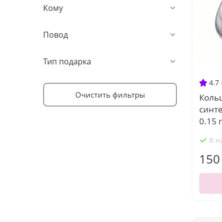
Кому
Повод
Тип подарка
4.7
Очистить фильтры
Кольц
синт
0.15 г
В н
150