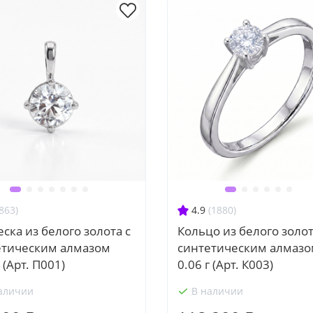
863)
4.9
(1880)
ска из белого золота с
Кольцо из белого золот
етическим алмазом
синтетическим алмаз
г (Арт. П001)
0.06 г (Арт. К003)
аличии
В наличии