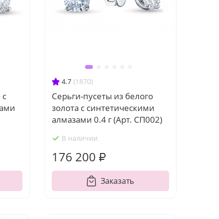
4.7
(1870)
 с
Серьги-пусеты из белого
зами
золота с синтетическими
алмазами 0.4 г (Арт. СП002)
В наличии
176 200 ₽
Заказать