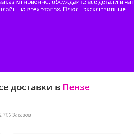
аказ мгновенно, обсуждайте все детали в ча
нлайн на всех этапах. Плюс - эксклюзивные
се доставки в
Пензе
2 766 Заказов