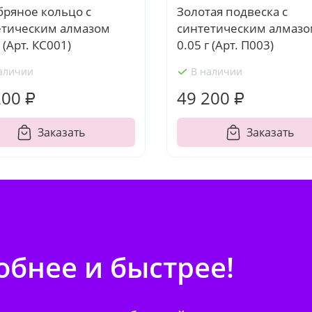
бряное кольцо с
Золотая подвеска с
етическим алмазом
синтетическим алмаз
г (Арт. КС001)
0.05 г (Арт. П003)
аличии
В наличии
200 ₽
49 200 ₽
Заказать
Заказать
бнее и быстрее!