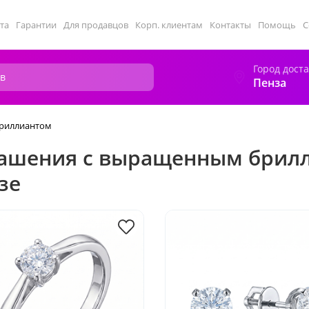
та
Гарантии
Для продавцов
Корп. клиентам
Контакты
Помощь
С
Город дост
Пенза
риллиантом
ашения с выращенным брилл
зе