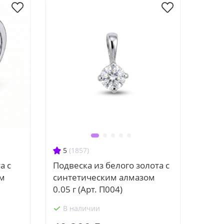
5
(1857)
а с
Подвеска из белого золота с
ом
синтетическим алмазом
0.05 г (Арт. П004)
В наличии