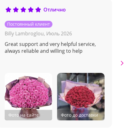
Отлично
Постоянный клиент
Пос
Billy Lambroglou,
Июль 2026
Але
Great support and very helpful service,
спа
always reliable and willing to help
Фото на сайте
Фото до доставки
Фо