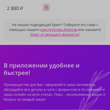
2 880 ₽
Не нашли подходящий букет? Соберите его сами с
помощью нашего
конструктора букетов
или закажите
букет от ведущего флориста
!
В приложении удобнее и
быстрее!
Преимущества для Вас: оформляйте заказ мгновенно,
обсуждайте все детали в чате с флористом и отслеживайте
заказ онлайн на всех этапах. Плюс - эксклюзивные акции и
бонусы за каждый заказ!