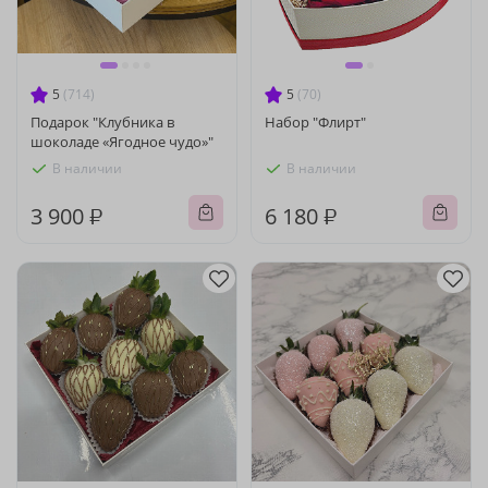
5
(714)
5
(70)
Подарок "Клубника в
Набор "Флирт"
шоколаде «Ягодное чудо»"
В наличии
В наличии
3 900 ₽
6 180 ₽