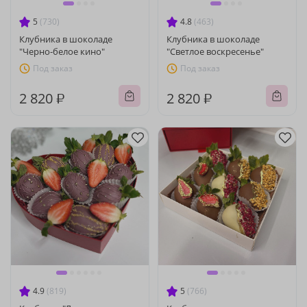
5
(730)
4.8
(463)
Клубника в шоколаде
Клубника в шоколаде
"Черно-белое кино"
"Светлое воскресенье"
Под заказ
Под заказ
2 820 ₽
2 820 ₽
4.9
(819)
5
(766)