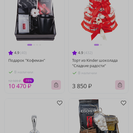
4.9
(40)
4.9
(432)
Подарок "Кофеман"
Торт из Kinder шоколада
"Сладкие радости"
В наличии
В наличии
-15%
12 320 ₽
10 470 ₽
3 850 ₽