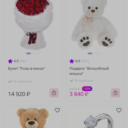
4.9
(86)
4.9
(585)
Букет "Розы в мехах"
Подарок "Волшебный
мишка"
В наличии
В наличии
-15%
4 520 ₽
14 920 ₽
3 840 ₽