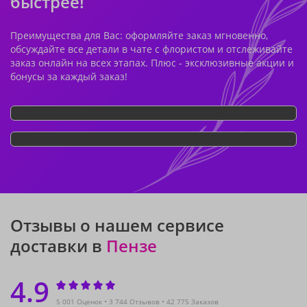
быстрее!
Преимущества для Вас: оформляйте заказ мгновенно,
обсуждайте все детали в чате с флористом и отслеживайте
заказ онлайн на всех этапах. Плюс - эксклюзивные акции и
бонусы за каждый заказ!
Отзывы о нашем сервисе
доставки в
Пензе
4.9
5 001 Оценок
3 744 Отзывов
42 775 Заказов