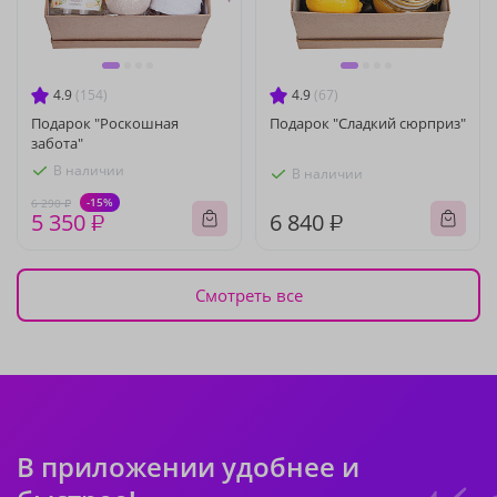
4.9
(154)
4.9
(67)
Подарок "Роскошная
Подарок "Сладкий сюрприз"
забота"
В наличии
В наличии
-15%
6 290 ₽
5 350 ₽
6 840 ₽
Смотреть все
В приложении удобнее и