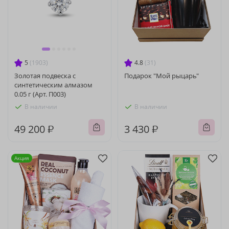
5
(1903)
4.8
(31)
Золотая подвеска с
Подарок "Мой рыцарь"
синтетическим алмазом
0.05 г (Арт. П003)
В наличии
В наличии
49 200 ₽
3 430 ₽
Акция