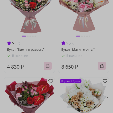
5
(33)
5
(22)
Букет "Зимняя радость"
Букет "Магия мечты"
В наличии
В наличии
4 830 ₽
8 650 ₽
Крупный бутон