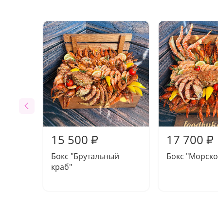
15 500
17 700
₽
₽
Бокс "Брутальный
Бокс "Морско
краб"