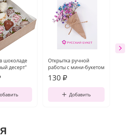
 в шоколаде
Открытка ручной
Ваза п
ый десерт"
работы с мини-букетом
130
1 10
₽
₽
обавить
Добавить
я