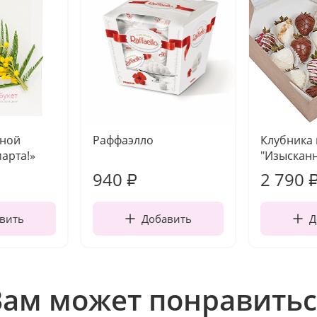
чной
Раффаэлло
Клубника
марта!»
"Изысканн
940
2 790
₽
вить
Добавить
Д
Вам может понравитьс