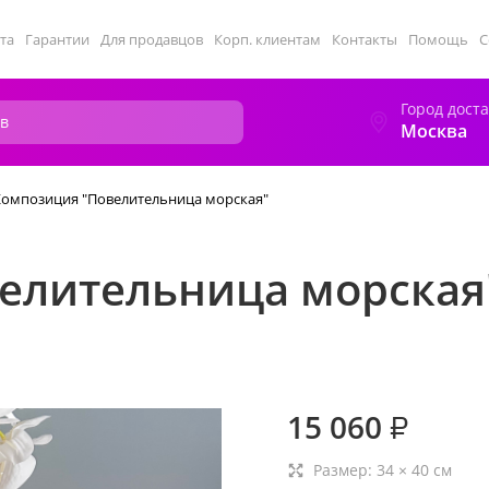
та
Гарантии
Для продавцов
Корп. клиентам
Контакты
Помощь
С
Город дост
Москва
Композиция "Повелительница морская"
елительница морская
15 060
₽
Размер:
34
×
40
см