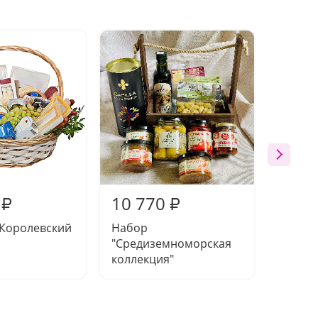
10 770
5 71
₽
₽
"Королевский
Набор
Зефир
"Средиземноморская
"Шепот
коллекция"
тюльп