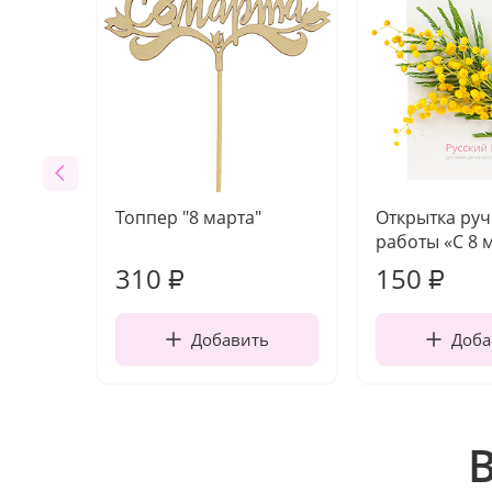
Топпер "8 марта"
Открытка ру
работы «С 8 
310
150
₽
₽
Добавить
Доба