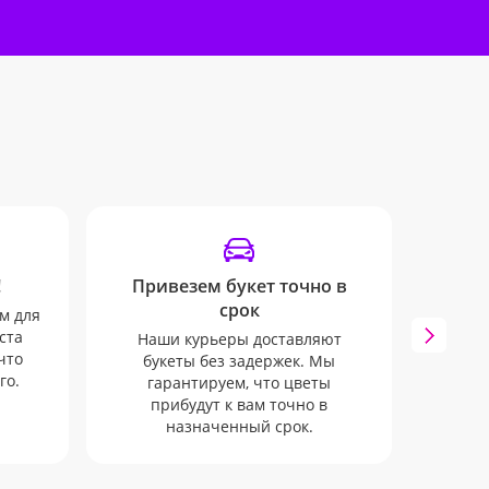
!
Привезем букет точно в
Удоб
срок
м для
Мы 
ста
инфо
Наши курьеры доставляют
что
SMS и 
букеты без задержек. Мы
го.
к
гарантируем, что цветы
прибудут к вам точно в
назначенный срок.