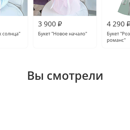
3 900
4 290
₽
х солнца"
Букет "Новое начало"
Букет "Ро
романс"
Вы смотрели