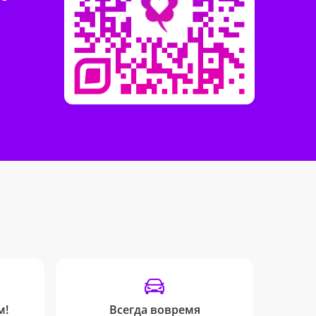
м!
Всегда вовремя
Отсле