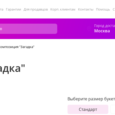
та
Гарантии
Для продавцов
Корп. клиентам
Контакты
Помощь
С
Город дост
Москва
Композиция "Загадка"
адка"
Выберите размер букет
Стандарт