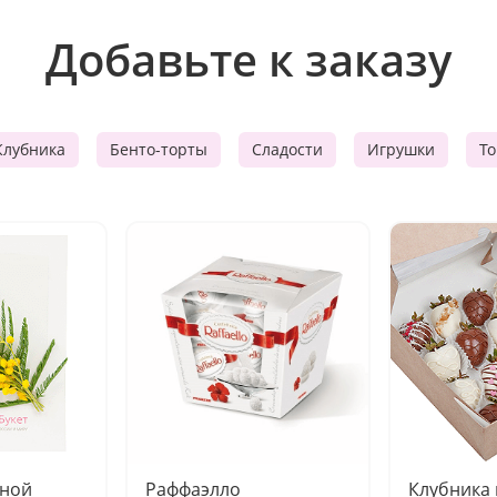
Добавьте к заказу
Клубника
Бенто-торты
Сладости
Игрушки
Т
чной
Раффаэлло
Клубника