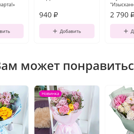
марта!»
"Изысканн
940
2 790
₽
вить
Добавить
Д
Вам может понравитьс
Новинка