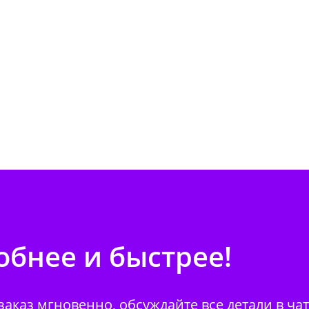
бнее и быстрее!
аказ мгновенно, обсуждайте все детали в ча