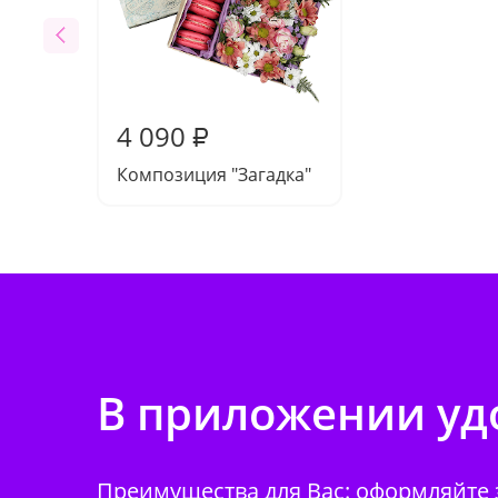
4 090
₽
Композиция "Загадка"
В приложении удо
Преимущества для Вас: оформляйте з