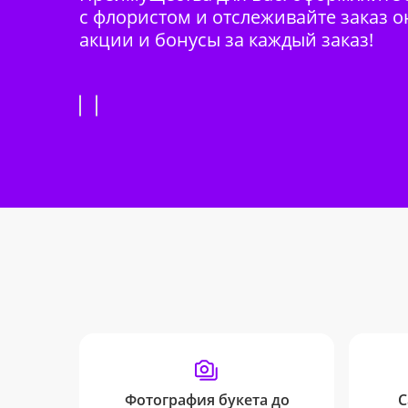
с флористом и отслеживайте заказ о
акции и бонусы за каждый заказ!
Фотография букета до
С