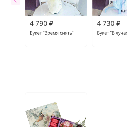
4 790
4 730
₽
₽
Букет "Время сиять"
Букет "В луча