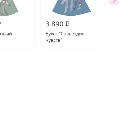
3 890
4 31
₽
₽
зовый
Букет "Созвездие
Букет 
чувств"