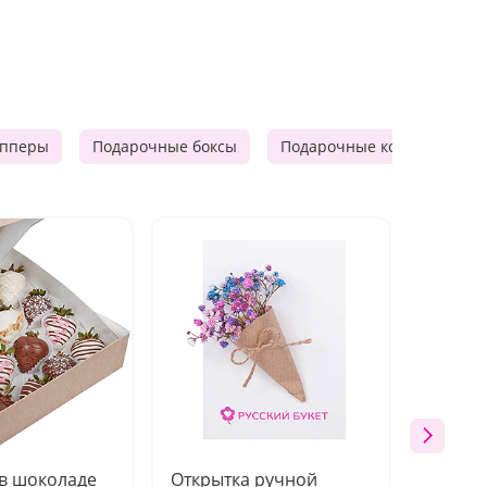
опперы
Подарочные боксы
Подарочные корзины
 в шоколаде
Открытка ручной
Ваза п