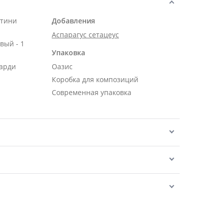
нтини
Добавления
Аспарагус сетацеус
вый - 1
Упаковка
карди
Оазис
Коробка для композиций
Современная упаковка