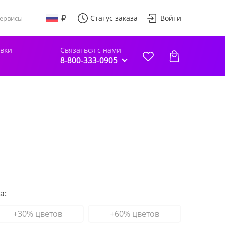
Статус заказа
Войти
ервисы
авки
Связаться с нами
8-800-333-0905
а:
+30% цветов
+60% цветов