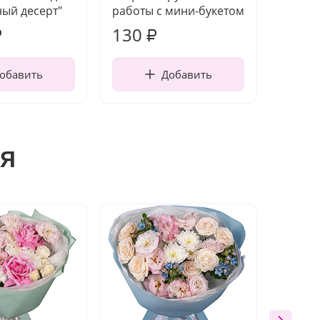
ый десерт"
работы с мини-букетом
130
1 10
₽
₽
обавить
Добавить
я