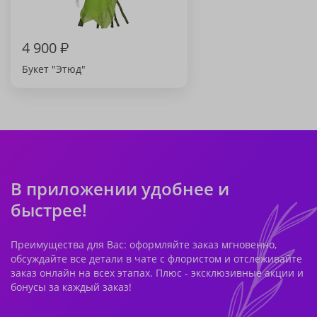
4 900
₽
Букет "Этюд"
В приложении удобнее и
быстрее!
Преимущества для Вас: оформляйте заказ мгновенно,
обсуждайте все детали в чате с флористом и отслеживайте
заказ онлайн на всех этапах. Плюс - эксклюзивные акции и
бонусы за каждый заказ!