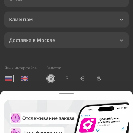
Клиентам
Доставка в Москве
Язык интерфейса:
Валюта:
©
Служба круглосуточной доставки цветов в Москве
Русский Букет, 2026
Общество с ограниченной ответственностью «Технология»
ОГРН: 1195476081745, ИНН: 5410081997
Юридический адрес: г. Новосибирск, ул. Ипподромская,
д.42, оф. 3