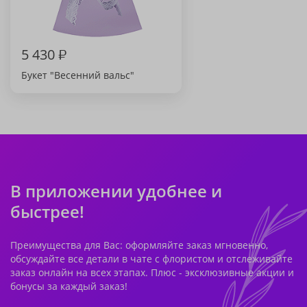
5 430
₽
Букет "Весенний вальс"
В приложении удобнее и
быстрее!
Преимущества для Вас: оформляйте заказ мгновенно,
обсуждайте все детали в чате с флористом и отслеживайте
заказ онлайн на всех этапах. Плюс - эксклюзивные акции и
бонусы за каждый заказ!