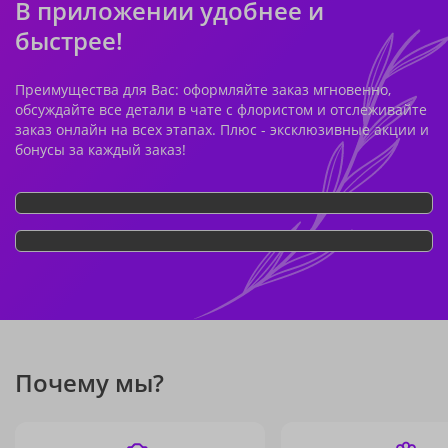
В приложении удобнее и
быстрее!
Преимущества для Вас: оформляйте заказ мгновенно,
обсуждайте все детали в чате с флористом и отслеживайте
заказ онлайн на всех этапах. Плюс - эксклюзивные акции и
бонусы за каждый заказ!
Почему мы?