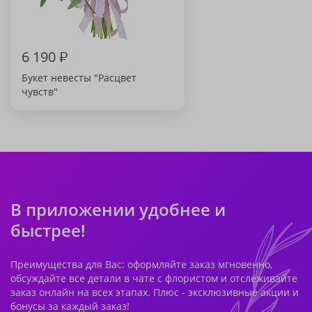
6 190
₽
Букет невесты "Расцвет
чувств"
В приложении удобнее и
быстрее!
Преимущества для Вас: оформляйте заказ мгновенно,
обсуждайте все детали в чате с флористом и отслеживайте
заказ онлайн на всех этапах. Плюс - эксклюзивные акции и
бонусы за каждый заказ!