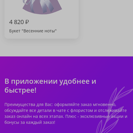
4 820
₽
Букет "Весенние ноты"
В приложении удобнее и
быстрее!
Преимущества для Вас: оформляйте заказ мгновенно,
обсуждайте все детали в чате с флористом и отслеживайте
заказ онлайн на всех этапах. Плюс - эксклюзивные акции и
бонусы за каждый заказ!