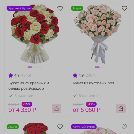
Крупный бутон
Акция
4.9
(1545)
4.9
(2567)
Букет из 25 красных и
Букет из кустовых роз
белых роз Эквадор
В наличии
В наличии
-15%
-15%
5 060 ₽
7 090 ₽
от 4 330 ₽
от 6 060 ₽
Акция
Крупный бутон