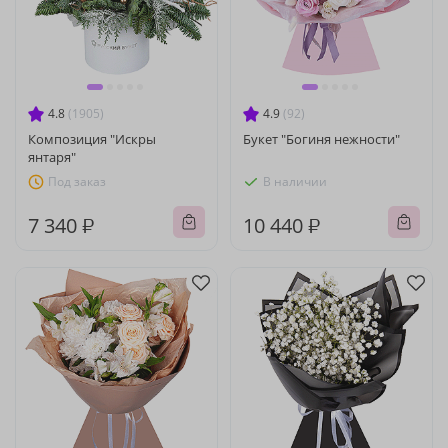
4.8
(1905)
4.9
(92)
Композиция "Искры
Букет "Богиня нежности"
янтаря"
Под заказ
В наличии
7 340 ₽
10 440 ₽