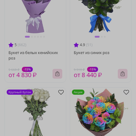
5
(662)
4.9
(51)
Букет из белых кенийских
Букет из синих роз
роз
-15%
-15%
5 660 ₽
9 910 ₽
от 4 830 ₽
от 8 440 ₽
Крупный бутон
Акция