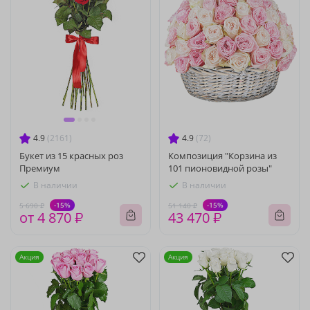
4.9
(2161)
4.9
(72)
Букет из 15 красных роз
Композиция "Корзина из
Премиум
101 пионовидной розы"
В наличии
В наличии
-15%
-15%
5 690 ₽
51 140 ₽
от 4 870 ₽
43 470 ₽
Акция
Акция