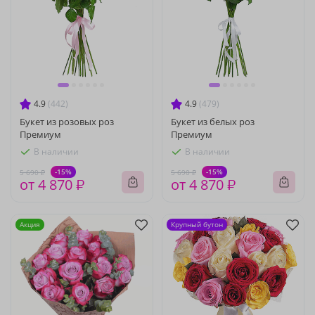
4.9
(442)
4.9
(479)
Букет из розовых роз
Букет из белых роз
Премиум
Премиум
В наличии
В наличии
-15%
-15%
5 690 ₽
5 690 ₽
от 4 870 ₽
от 4 870 ₽
Акция
Крупный бутон