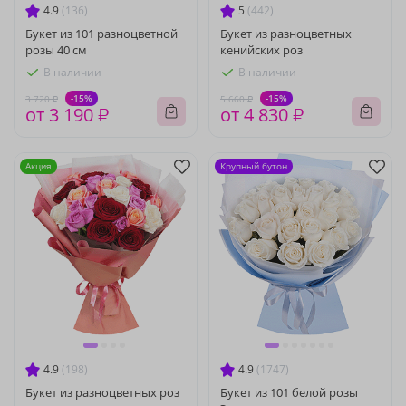
4.9
(136)
5
(442)
Букет из 101 разноцветной
Букет из разноцветных
розы 40 см
кенийских роз
В наличии
В наличии
-15%
-15%
3 720 ₽
5 660 ₽
от 3 190 ₽
от 4 830 ₽
Акция
Крупный бутон
4.9
(198)
4.9
(1747)
Букет из разноцветных роз
Букет из 101 белой розы