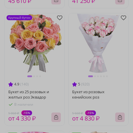
45 610 ₽
41 250 ₽
Крупный бутон
4.9
(140)
5
(920)
Букет из 25 розовых и
Букет из розовых
желтых роз Эквадор
кенийских роз
В наличии
-15%
-15%
5 060 ₽
5 660 ₽
от 4 330 ₽
от 4 830 ₽