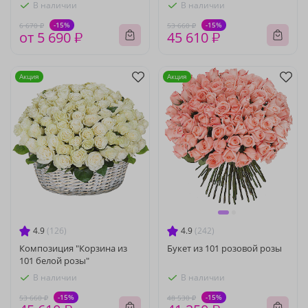
В наличии
В наличии
-15%
-15%
6 670 ₽
53 660 ₽
от 5 690 ₽
45 610 ₽
Акция
Акция
4.9
(126)
4.9
(242)
Композиция "Корзина из
Букет из 101 розовой розы
101 белой розы"
В наличии
В наличии
-15%
-15%
53 660 ₽
48 530 ₽