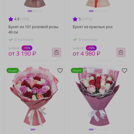
4.9
(579)
5
(1413)
Букет из 101 розовой розы
Букет из красных роз
40 см
В наличии
В наличии
-15%
-15%
3 720 ₽
5 820 ₽
от 3 190 ₽
от 4 980 ₽
Акция
Акция