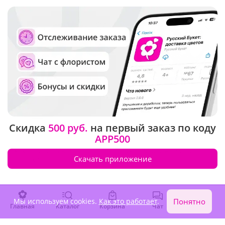
Скидка
500 руб.
на первый заказ по коду
APP500
4.9
(50)
5
(32)
Композиция "Любовь с
Букет "Морозные узоры"
Скачать приложение
тортом"
В наличии
Под заказ
16 790 ₽
5 690 ₽
Мы используем cookies.
Как это работает
.
Понятно
Главная
Каталог
Корзина
Чат
Войти