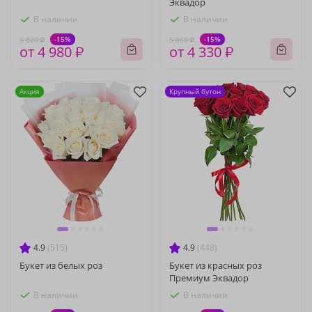
Эквадор
В наличии
В наличии
-15%
-15%
5 820 ₽
5 060 ₽
от 4 980 ₽
от 4 330 ₽
Акция
Крупный бутон
4.9
(515)
4.9
(448)
Букет из белых роз
Букет из красных роз
Премиум Эквадор
В наличии
В наличии