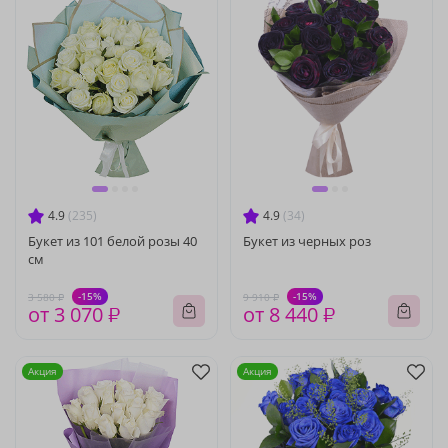
4.9
(235)
4.9
(34)
Букет из 101 белой розы 40
Букет из черных роз
см
-15%
-15%
3 580 ₽
9 910 ₽
от 3 070 ₽
от 8 440 ₽
Акция
Акция