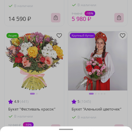
В наличии
В наличии
-15%
7 040 ₽
14 590 ₽
5 980 ₽
Акция
Крупный бутон
4.9
(441)
5
(1045)
Букет "Фестиваль красок"
Букет "Аленький цветочек"
В наличии
В наличии
-10%
12 840 ₽
11 560 ₽
10 330 ₽