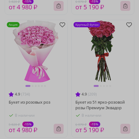
-15%
-15%
5 820 ₽
6 070 ₽
от 4 980 ₽
от 5 190 ₽
Акция
Крупный бутон
4.9
(734)
4.9
(209)
Букет из розовых роз
Букет из 51 ярко-розовой
розы Премиум Эквадор
В наличии
В наличии
-15%
-15%
5 820 ₽
6 070 ₽
от 4 980 ₽
от 5 190 ₽