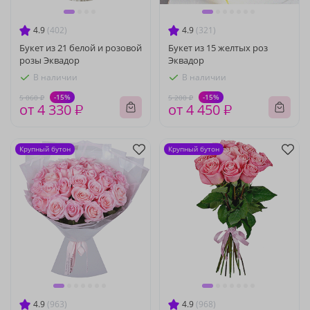
4.9
(402)
4.9
(321)
Букет из 21 белой и розовой
Букет из 15 желтых роз
розы Эквадор
Эквадор
В наличии
В наличии
-15%
-15%
5 060 ₽
5 200 ₽
от 4 330 ₽
от 4 450 ₽
Крупный бутон
Крупный бутон
4.9
(963)
4.9
(968)