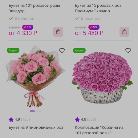
Букет из 101 розовой розы
Букет из 15 розовых роз
Эквадор
Премиум Эквадор
В наличии
В наличии
-15%
-15%
5 060 ₽
6 410 ₽
от 4 330 ₽
от 5 480 ₽
Акция
Акция
4.9
(125)
4.9
(200)
Букет из 9 пионовидных роз
Композиция "Корзина из
101 розовой розы"