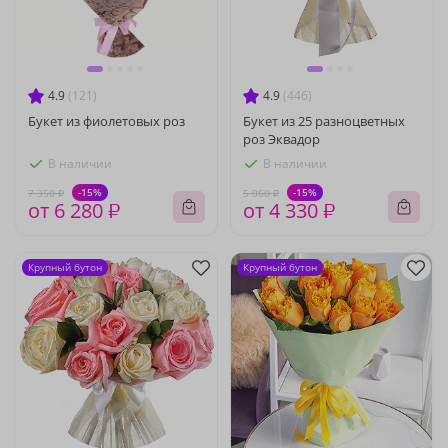
4.9
(121)
4.9
(446)
Букет из фиолетовых роз
Букет из 25 разноцветных
роз Эквадор
В наличии
В наличии
-15%
-15%
7 350 ₽
5 060 ₽
от 6 280 ₽
от 4 330 ₽
Крупный бутон
Крупный бутон