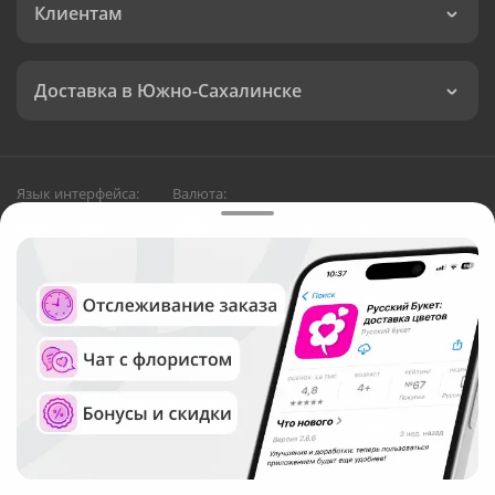
Клиентам
Доставка в Южно-Сахалинске
Язык интерфейса:
Валюта:
©
Служба круглосуточной доставки цветов в Южно-
Сахалинске
Русский Букет, 2026
Общество с ограниченной ответственностью «Технология»
ОГРН: 1195476081745, ИНН: 5410081997
Юридический адрес: г. Новосибирск, ул. Ипподромская,
д.42, оф. 3