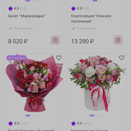
4.9
(63)
4.9
(99)
Букет "Мармеладка"
Композиция "Нежное
признание"
В наличии
В наличии
8 020 ₽
13 290 ₽
Хит продаж
4.9
(101)
4.9
(445)
Букет "Страстный секрет"
Композиция "Самая