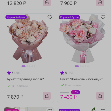
12 820 ₽
7 900 ₽
Крупный бутон
Крупный бутон
5
(201)
5
(30)
Букет "Серенада любви"
Букет "Шелковый поцелуй"
В наличии
В наличии
-10%
8 260 ₽
7 870 ₽
7 430 ₽
Новинка
Крупный бутон