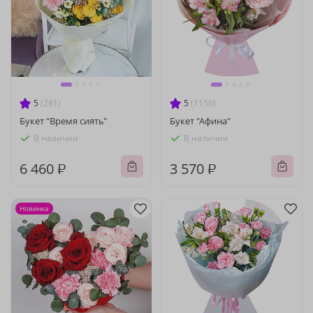
5
(281)
5
(1156)
Букет "Время сиять"
Букет "Афина"
В наличии
В наличии
6 460 ₽
3 570 ₽
Новинка