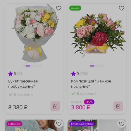
Акция
5
(33)
5
(706)
Букет "Весеннее
Композиция "Нежное
пробуждение"
послание"
В наличии
В наличии
-15%
4 470 ₽
8 380 ₽
3 800 ₽
Новинка
Крупный бутон