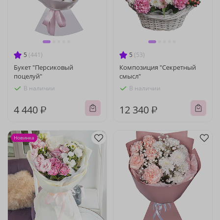
5
(441)
5
(53)
Букет "Персиковый
Композиция "Секретный
поцелуй"
смысл"
В наличии
В наличии
4 440 ₽
12 340 ₽
Новинка