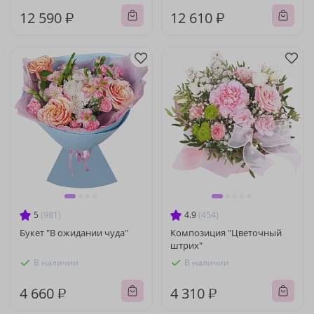
12 590 ₽
12 610 ₽
5
(981)
4.9
(454)
Букет "В ожидании чуда"
Композиция "Цветочный
штрих"
В наличии
В наличии
4 660 ₽
4 310 ₽