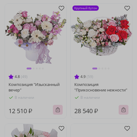
Крупный бутон
4.8
(49)
4.9
(59)
Композиция "Изысканный
Композиция
вечер"
"Прикосновение нежности"
В наличии
В наличии
12 510 ₽
28 540 ₽