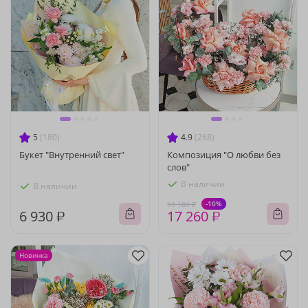
5
(180)
4.9
(268)
Букет "Внутренний свет"
Композиция "О любви без
слов"
В наличии
В наличии
-10%
19 180 ₽
6 930 ₽
17 260 ₽
Новинка