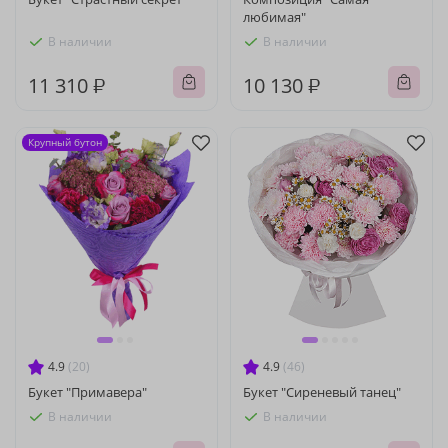
любимая"
В наличии
В наличии
11 310 ₽
10 130 ₽
Крупный бутон
4.9
(20)
4.9
(46)
Букет "Примавера"
Букет "Сиреневый танец"
В наличии
В наличии