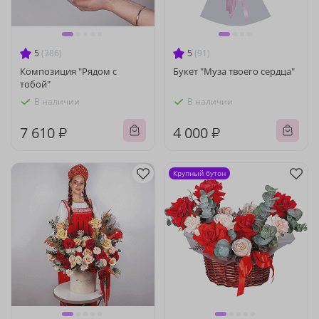
5
(386)
5
(91)
Композиция "Рядом с
Букет "Муза твоего сердца"
тобой"
В наличии
В наличии
7 610 ₽
4 000 ₽
Крупный бутон