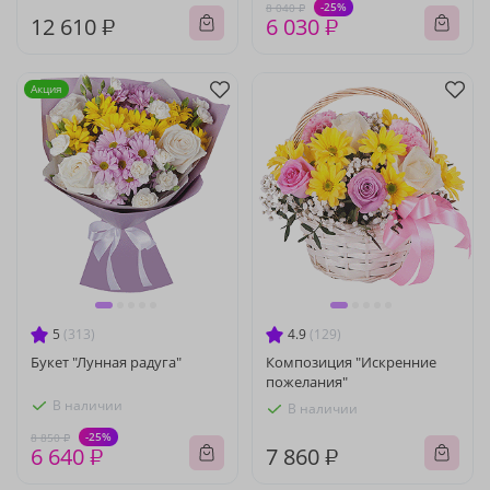
-25%
8 040 ₽
12 610 ₽
6 030 ₽
Акция
5
(313)
4.9
(129)
Букет "Лунная радуга"
Композиция "Искренние
пожелания"
В наличии
В наличии
-25%
8 850 ₽
6 640 ₽
7 860 ₽