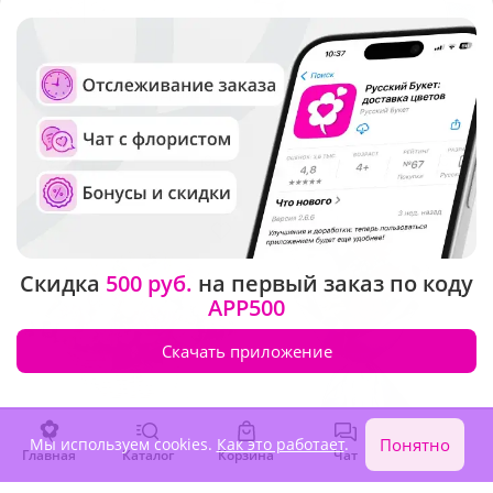
5
(174)
4.6
(560)
Букет "Цветочный драйв"
Букет "Новое начало"
В наличии
В наличии
7 610 ₽
6 590 ₽
Акция
Крупный бутон
Скидка
500 руб.
на первый заказ по коду
APP500
Скачать приложение
Мы используем cookies.
Как это работает
.
Понятно
Главная
Каталог
Корзина
Чат
Войти
5
(91)
5
(515)