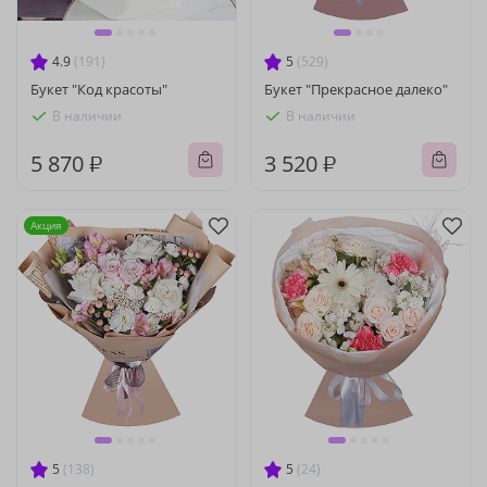
4.9
(191)
5
(529)
Букет "Код красоты"
Букет "Прекрасное далеко"
В наличии
В наличии
5 870 ₽
3 520 ₽
Акция
5
(138)
5
(24)