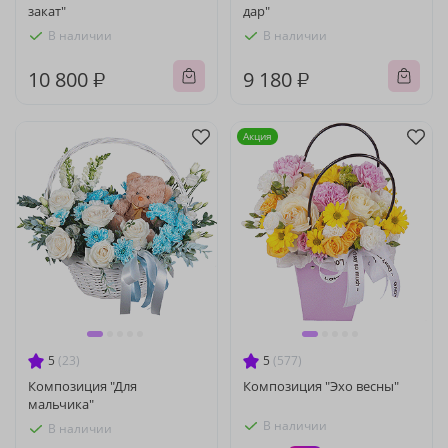
закат"
дар"
В наличии
В наличии
10 800 ₽
9 180 ₽
Акция
5
(23)
5
(577)
Композиция "Для
Композиция "Эхо весны"
мальчика"
В наличии
В наличии