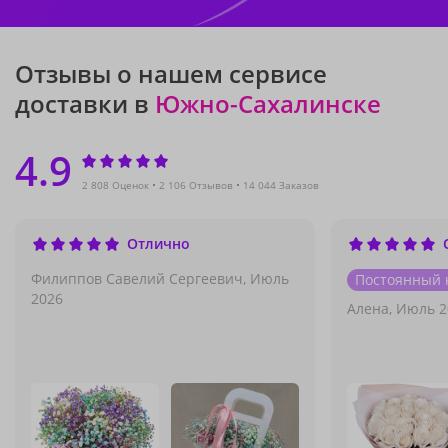
Отзывы о нашем сервисе
доставки в
Южно-Сахалинске
4.9
2 808 Оценок
2 106 Отзывов
14 044 Заказов
Отлично
Филиппов Савелий Сергеевич,
Июль
Постоянный 
2026
Алена,
Июль 2