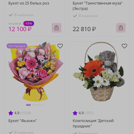
Букет из 25 белых роз
Букет "Таинственная муза"
(Экстра)
В наличии
В наличии
-15%
14 240 ₽
12 100 ₽
22 810 ₽
Хит продаж
4.9
(1034)
4.9
(597)
Букет "Фьюжн"
Композиция "Детский
праздник"
В наличии
В наличии