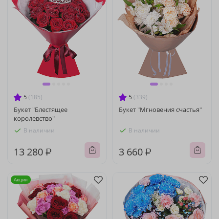
5
(185)
5
(339)
Букет "Блестящее
Букет "Мгновения счастья"
королевство"
В наличии
В наличии
13 280 ₽
3 660 ₽
Акция