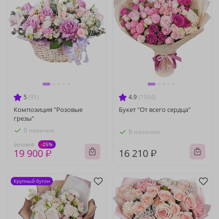
5
(91)
4.9
(1934)
Композиция "Розовые
Букет "От всего сердца"
грезы"
В наличии
В наличии
-25%
26 530 ₽
19 900 ₽
16 210 ₽
Крупный бутон