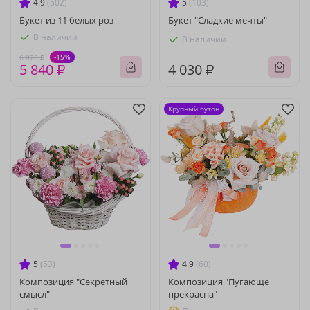
4.9
(502)
5
(103)
Букет из 11 белых роз
Букет "Сладкие мечты"
В наличии
В наличии
-15%
6 870 ₽
5 840 ₽
4 030 ₽
Крупный бутон
5
(53)
4.9
(60)
Композиция "Секретный
Композиция "Пугающе
смысл"
прекрасна"