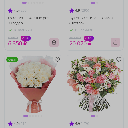
4.9
(266)
4.9
(295)
Букет из 11 желтых роз
Букет "Фестиваль красок"
Эквадор
(Экстра)
В наличии
В наличии
-15%
-10%
7 470 ₽
22 300 ₽
6 350 ₽
20 070 ₽
Акция
4.9
(515)
4.9
(179)