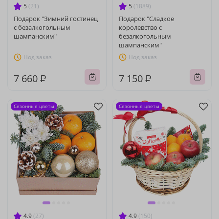
5
(21)
5
(1889)
Подарок "Зимний гостинец
Подарок "Сладкое
с безалкогольным
королевство с
шампанским"
безалкогольным
шампанским"
Под заказ
Под заказ
7 660 ₽
7 150 ₽
Сезонные цветы
Сезонные цветы
4.9
(27)
4.9
(150)