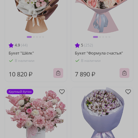
4.9
(44)
5
(252)
Букет "Шёлк"
Букет "Формула счастья"
В наличии
В наличии
10 820 ₽
7 890 ₽
Крупный бутон