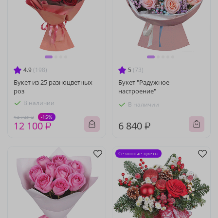
4.9
(198)
5
(73)
Букет из 25 разноцветных
Букет "Радужное
роз
настроение"
В наличии
В наличии
-15%
14 240 ₽
12 100 ₽
6 840 ₽
Сезонные цветы