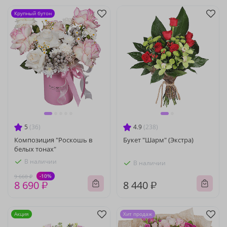
Крупный бутон
5
(36)
4.9
(238)
Композиция "Роскошь в
Букет "Шарм" (Экстра)
белых тонах"
В наличии
В наличии
-10%
9 660 ₽
8 690 ₽
8 440 ₽
Акция
Хит продаж