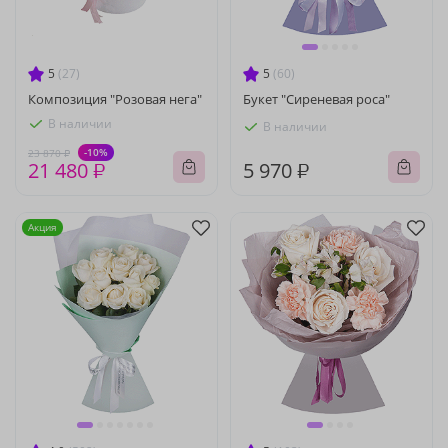
5
(27)
5
(60)
Композиция "Розовая нега"
Букет "Сиреневая роса"
В наличии
В наличии
-10%
23 870 ₽
21 480 ₽
5 970 ₽
Акция