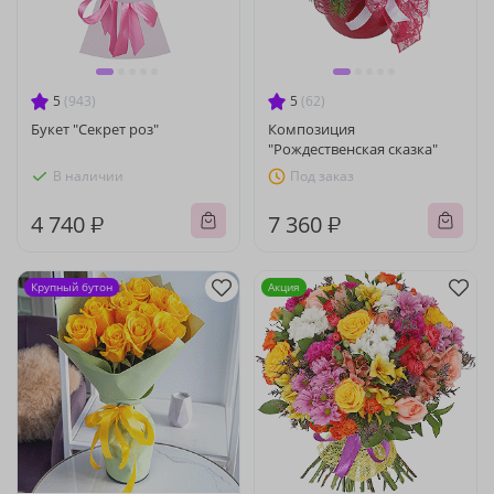
5
(943)
5
(62)
Букет "Секрет роз"
Композиция
"Рождественская сказка"
В наличии
Под заказ
4 740 ₽
7 360 ₽
Крупный бутон
Акция