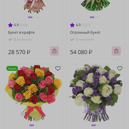
4.9
(243)
4.9
(127)
Букет в крафте
Огромный букет
В наличии
В наличии
28 570 ₽
54 080 ₽
Акция