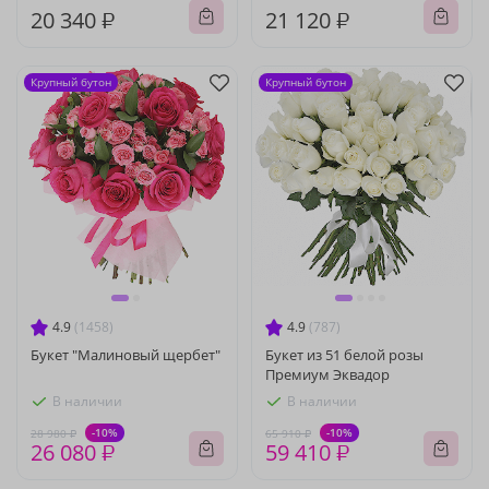
20 340 ₽
21 120 ₽
Крупный бутон
Крупный бутон
4.9
(1458)
4.9
(787)
Букет "Малиновый щербет"
Букет из 51 белой розы
Премиум Эквадор
В наличии
В наличии
-10%
-10%
28 980 ₽
65 910 ₽
26 080 ₽
59 410 ₽