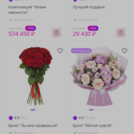
Композиция "Океан
Лучший подарок
нежности"
В наличии
В наличии
-10%
-10%
636 890 ₽
32 700 ₽
574 450 ₽
29 430 ₽
Хит продаж
4.9
(97)
4.9
(2366)
Букет "Ты мне нравишься"
Букет "Магия чувств"
В наличии
В наличии