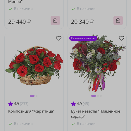
Монро"
В наличии
В наличии
29 440 ₽
20 340 ₽
Сезонные цветы
4.9
(233)
4.9
(45)
Композиция "Жар птица"
Букет невесты "Пламенное
сердце"
В наличии
В наличии