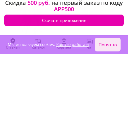
Скидка
500 руб.
на первый заказ по коду
APP500
Скачать приложение
Мы используем cookies.
Как это работает
.
Понятно
4.9
(224)
4.9
(446)
Главная
Каталог
Корзина
Чат
Войти
Букет из 51 разноцветных
Букет из 25 разноцветных
роз Эквадор
роз Эквадор
В наличии
В наличии
-10%
52 070 ₽
47 040 ₽
26 080 ₽
Крупный бутон
Крупный бутон