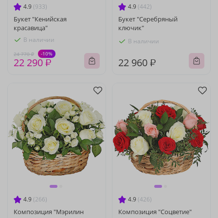
4.9
(933)
4.9
(442)
Букет "Кенийская
Букет "Серебряный
красавица"
ключик"
В наличии
В наличии
-10%
24 770 ₽
22 290 ₽
22 960 ₽
4.9
(266)
4.9
(426)
Композиция "Мэрилин
Композиция "Соцветие"