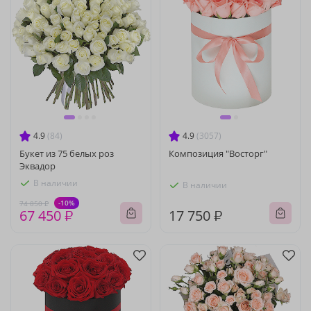
4.9
(84)
4.9
(3057)
Букет из 75 белых роз
Композиция "Восторг"
Эквадор
В наличии
В наличии
-10%
74 850 ₽
67 450 ₽
17 750 ₽