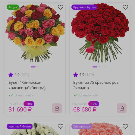
Акция
Крупный бутон
4.9
(521)
4.9
(179)
Букет "Кенийская
Букет из 75 красных роз
красавица" (Экстра)
Эквадор
В наличии
В наличии
-10%
-10%
35 210 ₽
76 080 ₽
31 690 ₽
68 680 ₽
Крупный бутон
Хит продаж