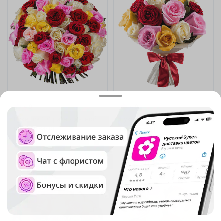
4.9
(140)
4.9
(678)
Букет из 101 разноцветной
Букет из 15 разноцветных
розы Эквадор
роз Эквадор
В наличии
В наличии
-10%
101 720 ₽
91 760 ₽
16 220 ₽
Крупный бутон
Крупный бутон