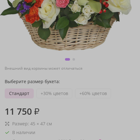
Внешний вид корзины может отличаться
Выберите размер букета:
Стандарт
+30% цветов
+60% цветов
11 750
₽
Размер:
45
×
47
см
В наличии