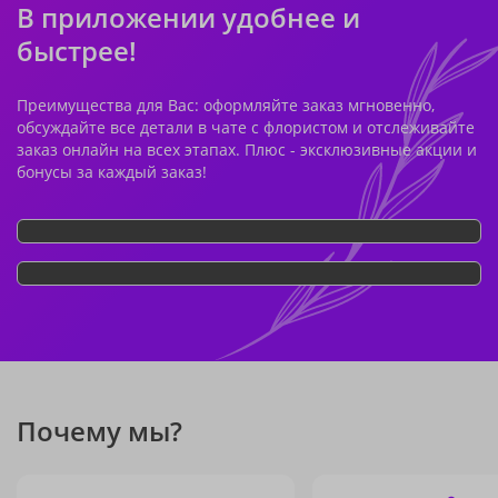
В приложении удобнее и
быстрее!
Преимущества для Вас: оформляйте заказ мгновенно,
обсуждайте все детали в чате с флористом и отслеживайте
заказ онлайн на всех этапах. Плюс - эксклюзивные акции и
бонусы за каждый заказ!
Почему мы?