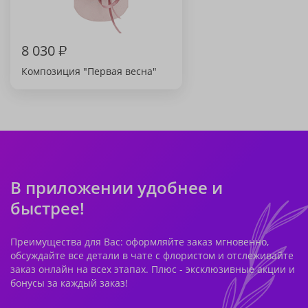
8 030
₽
Композиция "Первая весна"
В приложении удобнее и
быстрее!
Преимущества для Вас: оформляйте заказ мгновенно,
обсуждайте все детали в чате с флористом и отслеживайте
заказ онлайн на всех этапах. Плюс - эксклюзивные акции и
бонусы за каждый заказ!