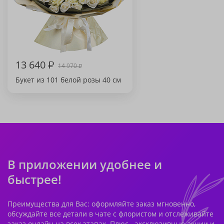
13 640
₽
14 970
₽
Букет из 101 белой розы 40 см
В приложении удобнее и
быстрее!
Преимущества для Вас: оформляйте заказ мгновенно,
обсуждайте все детали в чате с флористом и отслеживайте
заказ онлайн на всех этапах. Плюс - эксклюзивные акции и