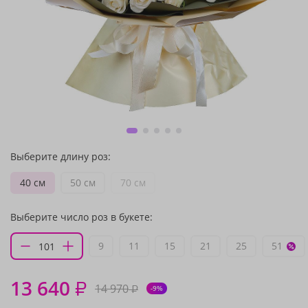
Выберите длину роз:
40 см
50 см
70 см
Выберите число роз в букете:
9
11
15
21
25
51
13 640
₽
14 970
₽
-9%