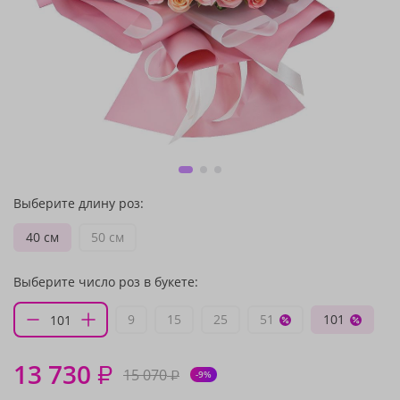
Выберите длину роз:
40 см
50 см
Выберите число роз в букете:
9
15
25
51
101
13 730
₽
15 070
₽
-9%