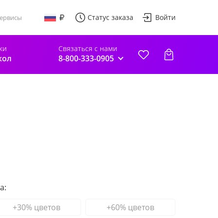
Статус заказа
Войти
ервисы
ки
Связаться с нами
кол
8-800-333-0905
а:
+30% цветов
+60% цветов