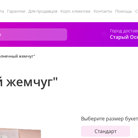
та
Гарантии
Для продавцов
Корп. клиентам
Контакты
Помощь
С
Город достав
Старый Ос
олнечный жемчуг"
й жемчуг"
Выберите размер букет
Стандарт