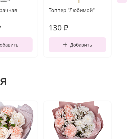
зрачная
Топпер "Любимой"
Открыт
работы
130
350
₽
₽
обавить
Добавить
я