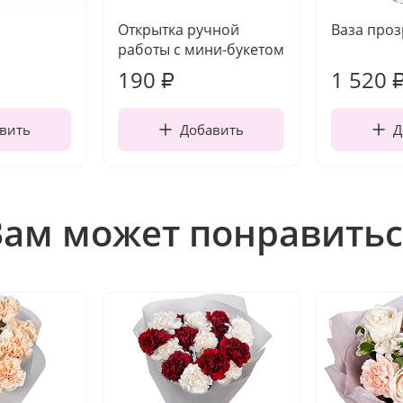
Открытка ручной
Ваза про
работы с мини-букетом
190
1 520
₽
вить
Добавить
Д
Вам может понравитьс