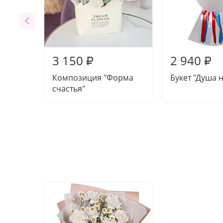
3 150
2 940
₽
₽
Композиция "Форма
Букет "Душа 
счастья"