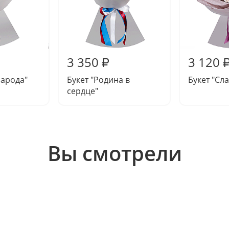
3 350
3 120
₽
народа"
Букет "Родина в
Букет "Сл
сердце"
Вы смотрели