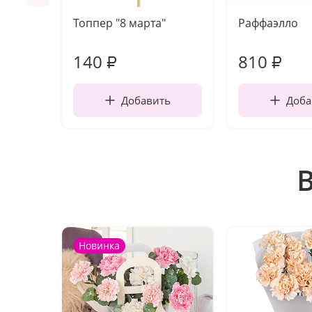
Топпер "8 марта"
Раффаэлло
140
810
₽
₽
Добавить
Доба
Новинка