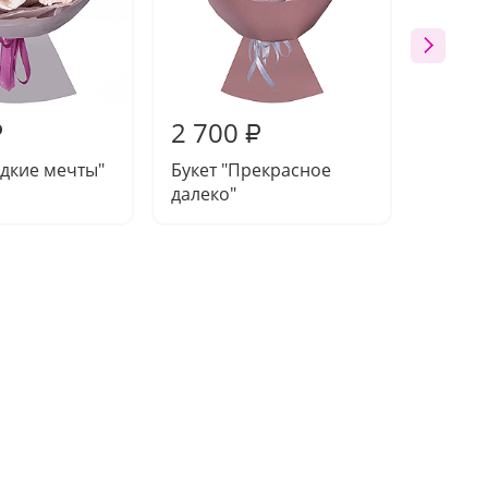
2 700
3 46
₽
₽
адкие мечты"
Букет "Прекрасное
Букет 
далеко"