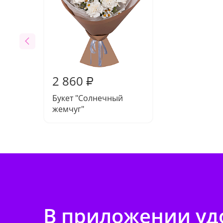
2 860
₽
Букет "Солнечный
жемчуг"
В приложении удо