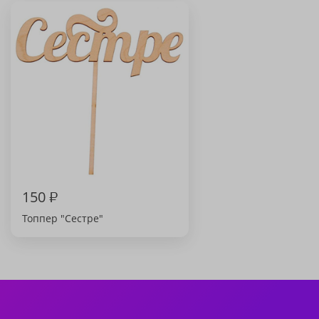
150
₽
Топпер "Сестре"