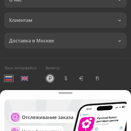
Клиентам
Доставка в Москве
Язык интерфейса:
Валюта:
©
Служба круглосуточной доставки цветов в Москве
Русский Букет, 2026
Общество с ограниченной ответственностью «Технология»
ОГРН: 1195476081745, ИНН: 5410081997
Юридический адрес: г. Новосибирск, ул. Ипподромская,
д.42, оф. 3