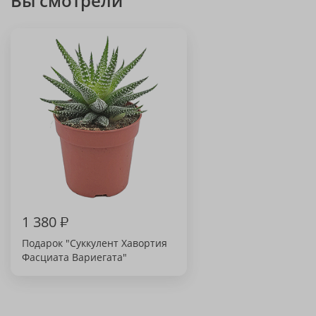
Вы смотрели
1 380
₽
Подарок "Суккулент Хавортия
Фасциата Вариегата"