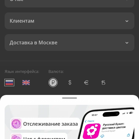
Клиентам
Доставка в Москве
Язык интерфейса:
Валюта:
©
Служба круглосуточной доставки цветов в Москве
Русский Букет, 2026
Общество с ограниченной ответственностью «Технология»
ОГРН: 1195476081745, ИНН: 5410081997
Юридический адрес: г. Новосибирск, ул. Ипподромская,
д.42, оф. 3