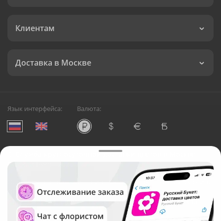
Клиентам
Доставка в Москве
Язык интерфейса:
Валюта:
©
Служба круглосуточной доставки цветов в Москве
Русский Букет, 2026
Общество с ограниченной ответственностью «Технология»
ОГРН: 1195476081745, ИНН: 5410081997
Юридический адрес: г. Новосибирск, ул. Ипподромская,
д.42, оф. 3