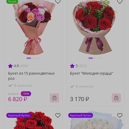
Акция
4.9
(434)
5
(823)
Букет из 15 разноцветных
Букет "Мелодия сердца"
роз
В наличии
В наличии
-15%
8 020 ₽
6 820 ₽
3 170 ₽
Крупный бутон
Крупный бутон