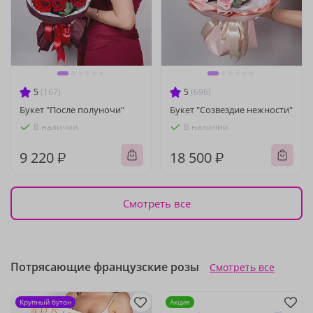
5
(167)
5
(696)
Букет "После полуночи"
Букет "Созвездие нежности"
В наличии
В наличии
9 220 ₽
18 500 ₽
Смотреть все
Потрясающие французские розы
Смотреть все
Крупный бутон
Акция