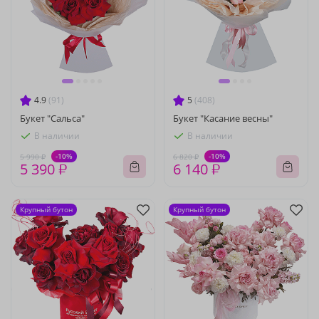
4.9
(91)
5
(408)
Букет "Сальса"
Букет "Касание весны"
В наличии
В наличии
-10%
-10%
5 990 ₽
6 820 ₽
5 390 ₽
6 140 ₽
Крупный бутон
Крупный бутон