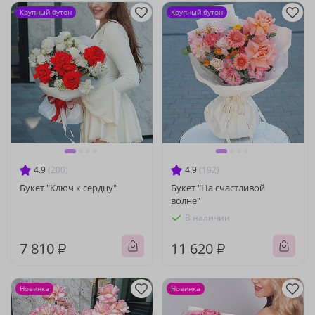
Крупный бутон
Крупный бутон
4.9
(200)
4.9
(192)
Букет "Ключ к сердцу"
Букет "На счастливой
волне"
В наличии
7 810 ₽
11 620 ₽
Новинка
Новинка