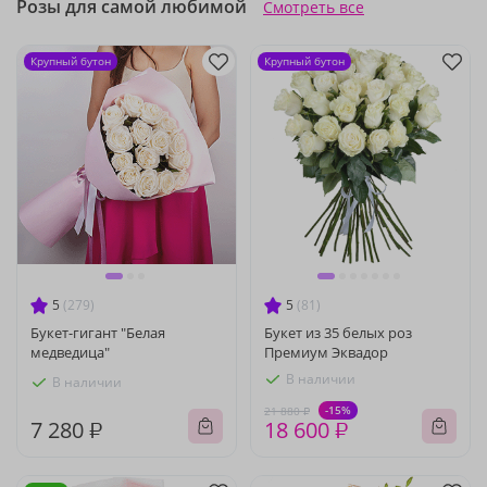
Розы для самой любимой
Смотреть все
Крупный бутон
Крупный бутон
5
(279)
5
(81)
Букет-гигант "Белая
Букет из 35 белых роз
медведица"
Премиум Эквадор
В наличии
В наличии
-15%
21 880 ₽
7 280 ₽
18 600 ₽