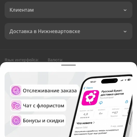
Клиентам
Доставка в Нижневартовске
Язык интерфейса:
Валюта:
©
Служба круглосуточной доставки цветов в
Нижневартовске
Русский Букет, 2026
Общество с ограниченной ответственностью «Технология»
ОГРН: 1195476081745, ИНН: 5410081997
Юридический адрес: г. Новосибирск, ул. Ипподромская,
д.42, оф. 3