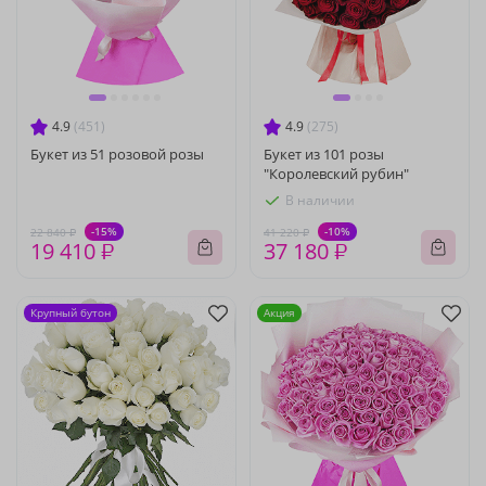
4.9
(451)
4.9
(275)
Букет из 51 розовой розы
Букет из 101 розы
"Королевский рубин"
В наличии
-15%
-10%
22 840 ₽
41 220 ₽
19 410 ₽
37 180 ₽
Крупный бутон
Акция