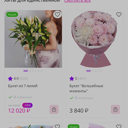
Хиты для единственной
Смотреть все
Акция
4.9
(520)
5
(467)
Букет из 7 лилий
Букет "Волшебные
моменты"
В наличии
В наличии
-15%
14 140 ₽
12 020 ₽
3 840 ₽
Акция