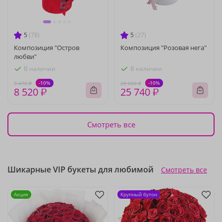
5
(78)
5
(27)
Композиция "Остров
Композиция "Розовая нега"
любви"
В наличии
В наличии
-10%
-10%
9 470 ₽
28 600 ₽
8 520 ₽
25 740 ₽
Смотреть все
Шикарные VIP букеты для любимой
Смотреть все
Акция
Крупный бутон