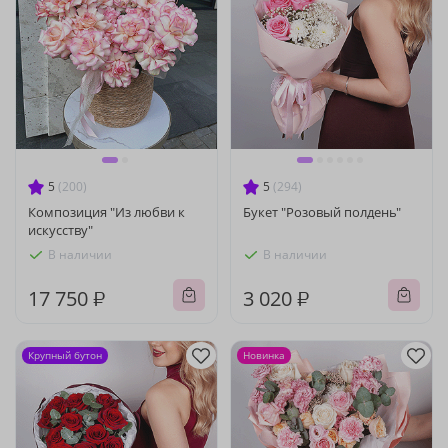
5
(200)
5
(294)
Композиция "Из любви к
Букет "Розовый полдень"
искусству"
В наличии
В наличии
17 750 ₽
3 020 ₽
Крупный бутон
Новинка