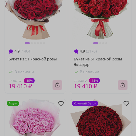
4.9
(1464)
4.9
(2170)
Букет из 51 красной розы
Букет из 51 красной розы
Эквадор
В наличии
В наличии
-15%
-15%
22 840 ₽
22 840 ₽
19 410 ₽
19 410 ₽
Акция
Крупный бутон