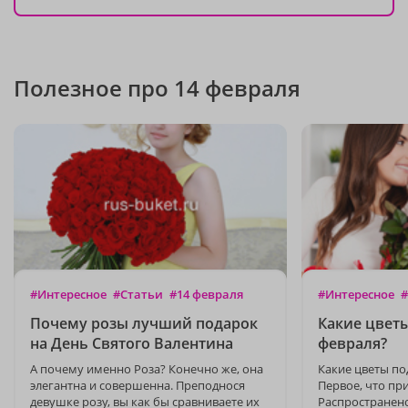
Полезное про 14 февраля
#Интересное
#Статьи
#14 февраля
#Интересное
#
Почему розы лучший подарок
Какие цветы
на День Святого Валентина
февраля?
А почему именно Роза? Конечно же, она
Какие цветы по
элегантна и совершенна. Преподнося
Первое, что пр
девушке розу, вы как бы сравниваете их
Распространено