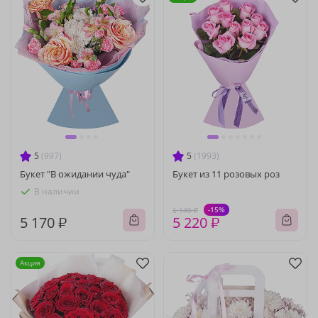
5
(997)
5
(1993)
Букет "В ожидании чуда"
Букет из 11 розовых роз
В наличии
-15%
6 140 ₽
5 170 ₽
5 220 ₽
Акция