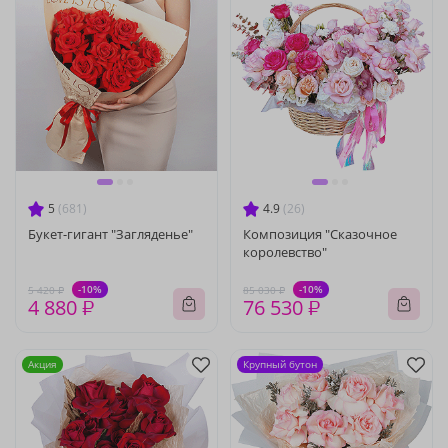
5
(681)
4.9
(26)
Букет-гигант "Загляденье"
Композиция "Сказочное
королевство"
-10%
-10%
5 420 ₽
85 030 ₽
4 880 ₽
76 530 ₽
Акция
Крупный бутон