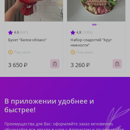
4.9
(697)
4.8
(1006)
Букет "Белое облако"
Набор сладостей "Круг
нежности"
Под заказ
Под заказ
3 650 ₽
3 260 ₽
В приложении удобнее и
быстрее!
Преимущества для Вас: оформляйте заказ мгновенно,
обсуждайте все детали в чате с флористом и отслеживайте