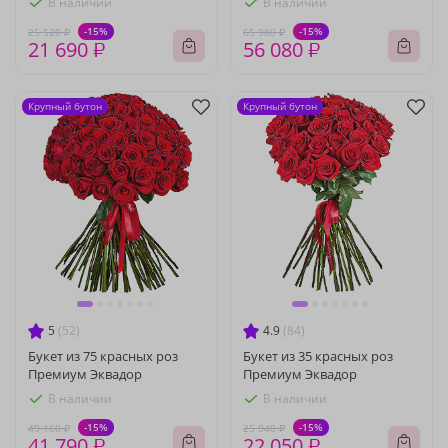
В наличии
В наличии
-15%
-15%
25 520 ₽
65 980 ₽
21 690 ₽
56 080 ₽
Крупный бутон
Крупный бутон
5
(52)
4.9
(84)
Букет из 75 красных роз
Букет из 35 красных роз
Премиум Эквадор
Премиум Эквадор
В наличии
В наличии
-15%
-15%
49 160 ₽
25 940 ₽
41 790 ₽
22 050 ₽