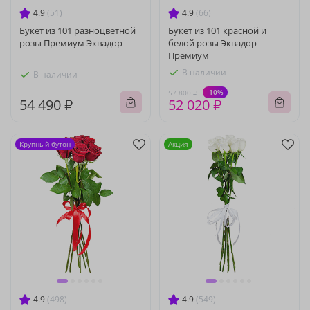
4.9
(51)
4.9
(66)
Букет из 101 разноцветной
Букет из 101 красной и
розы Премиум Эквадор
белой розы Эквадор
Премиум
В наличии
В наличии
-10%
57 800 ₽
54 490 ₽
52 020 ₽
Крупный бутон
Акция
4.9
(498)
4.9
(549)