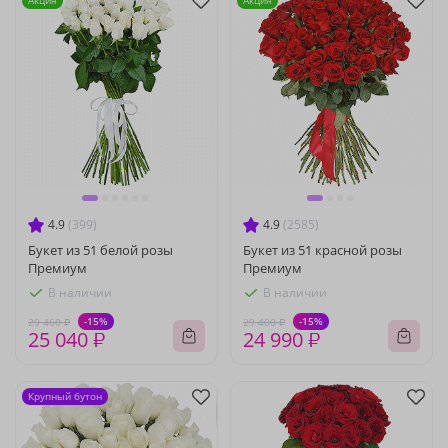
Акция
Акция
4.9
(399)
4.9
(2585)
Букет из 51 белой розы
Букет из 51 красной розы
Премиум
Премиум
В наличии
В наличии
-15%
-15%
29 460 ₽
29 400 ₽
25 040 ₽
24 990 ₽
Крупный бутон