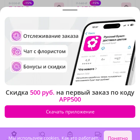
-15%
-15%
8 550 ₽
7 140 ₽
7 270 ₽
6 070 ₽
Крупный бутон
Крупный бутон
Скидка
500 руб.
на первый заказ по коду
4.9
(2810)
4.9
(2029)
APP500
Букет из 7 белых роз
Букет из 15 белых роз
Премиум Эквадор
Премиум Эквадор
Скачать приложение
В наличии
В наличии
-15%
-15%
5 730 ₽
11 390 ₽
4 870 ₽
9 680 ₽
Мы используем cookies.
Как это работает
.
Понятно