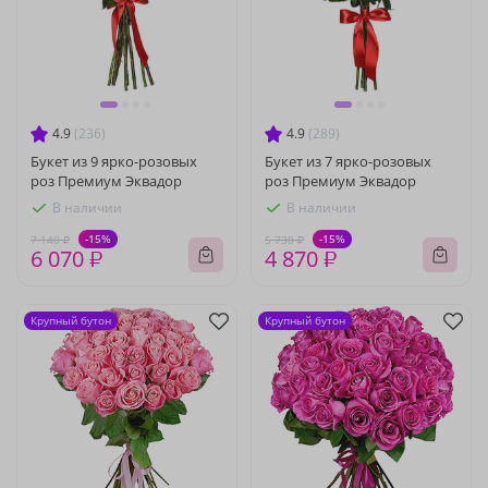
4.9
(236)
4.9
(289)
Букет из 9 ярко-розовых
Букет из 7 ярко-розовых
роз Премиум Эквадор
роз Премиум Эквадор
В наличии
В наличии
-15%
-15%
7 140 ₽
5 730 ₽
6 070 ₽
4 870 ₽
Крупный бутон
Крупный бутон