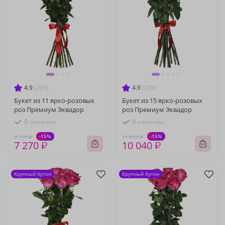
4.9
(226)
4.9
(209)
Букет из 11 ярко-розовых
Букет из 15 ярко-розовых
роз Премиум Эквадор
роз Премиум Эквадор
В наличии
В наличии
-15%
-15%
8 550 ₽
11 810 ₽
7 270 ₽
10 040 ₽
Крупный бутон
Крупный бутон