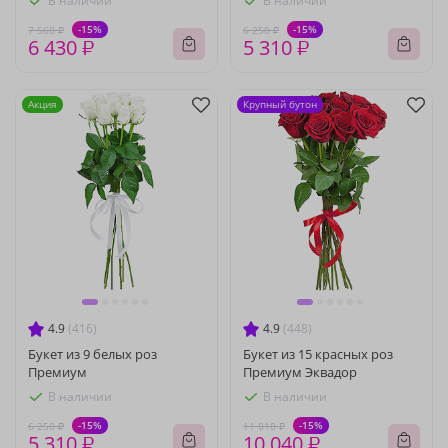
В наличии
В наличии
-15%
-15%
7 560 ₽
6 250 ₽
6 430 ₽
5 310 ₽
Акция
Крупный бутон
4.9
(416)
4.9
(448)
Букет из 9 белых роз
Букет из 15 красных роз
Премиум
Премиум Эквадор
В наличии
В наличии
-15%
-15%
6 250 ₽
11 810 ₽
5 310 ₽
10 040 ₽