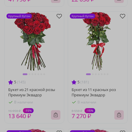
Крупный бутон
Крупный бутон
5
(145)
5
(181)
Букет из 21 красной розы
Букет из 11 красных роз
Премиум Эквадор
Премиум Эквадор
В наличии
В наличии
-15%
-15%
16 050 ₽
8 550 ₽
13 640 ₽
7 270 ₽