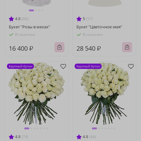
4.9
(86)
5
(57)
Букет "Розы в мехах"
Букет "Цветочное имя"
В наличии
В наличии
16 400 ₽
28 540 ₽
Крупный бутон
Крупный бутон
4.9
(74)
4.9
(44)