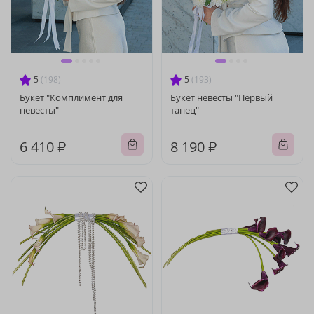
5
(198)
5
(193)
Букет "Комплимент для
Букет невесты "Первый
невесты"
танец"
6 410 ₽
8 190 ₽