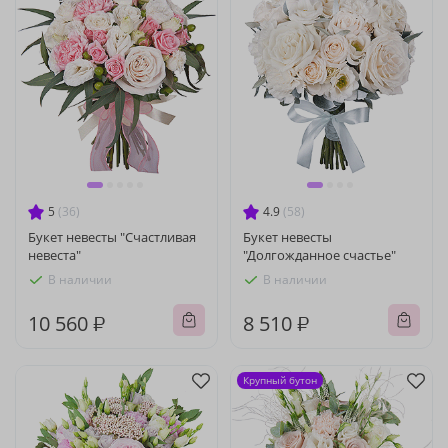
5
(36)
4.9
(58)
Букет невесты "Счастливая
Букет невесты
невеста"
"Долгожданное счастье"
В наличии
В наличии
10 560 ₽
8 510 ₽
Крупный бутон