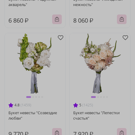
акварель"
нежность"
6 860 ₽
8 060 ₽
4.8
(1459)
5
(1425)
Букет невесты "Созвездие
Букет невесты "Лепестки
любви"
счастья"
9 770 ₽
7 920 ₽