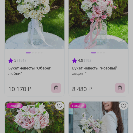
5
(191)
4.8
(193)
Букет невесты "Оберег
Букет невесты "Розовый
любви"
акцент"
10 170 ₽
8 480 ₽
Новинка
Новинка