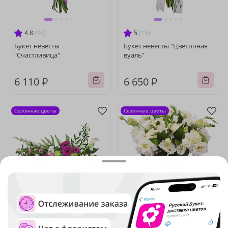
4.8
(46)
5
(15)
Букет невесты
Букет невесты "Цветочная
"Счастливица"
вуаль"
6 110 ₽
6 650 ₽
Сезонные цветы
Сезонные цветы
4.9
(19)
4.9
(21)