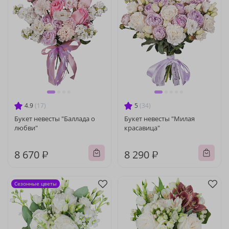
4.9
(17)
5
(34)
Букет невесты "Баллада о
Букет невесты "Милая
любви"
красавица"
8 670 ₽
8 290 ₽
Сезонные цветы