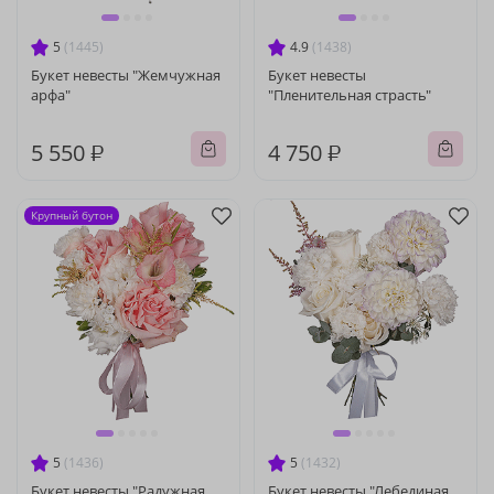
5
(1445)
4.9
(1438)
Букет невесты "Жемчужная
Букет невесты
арфа"
"Пленительная страсть"
5 550 ₽
4 750 ₽
Крупный бутон
5
(1436)
5
(1432)
Букет невесты "Радужная
Букет невесты "Лебединая