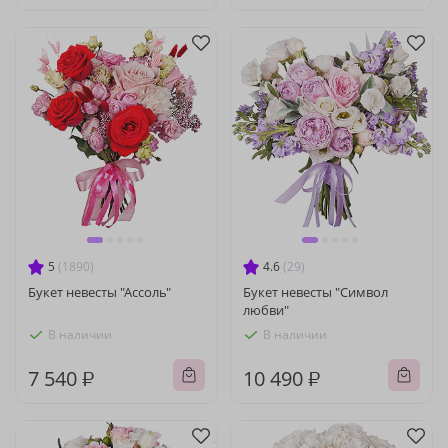
5
(1890)
4.6
(29)
Букет невесты "Ассоль"
Букет невесты "Символ
любви"
В наличии
В наличии
7 540 ₽
10 490 ₽