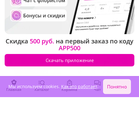
Настольная композиция
Букет невесты
"Счастье навсегда!"
"Совершенство"
16 970 ₽
13 840 ₽
Скидка
500 руб.
на первый заказ по коду
Сезонные цветы
Сезонные цветы
APP500
Скачать приложение
Мы используем cookies.
Как это работает
.
Понятно
Главная
Каталог
Корзина
Чат
Войти
4.9
(47)
4.9
(115)
Букет невесты "Ода любви"
Букет невесты "Лиловые
грёзы"