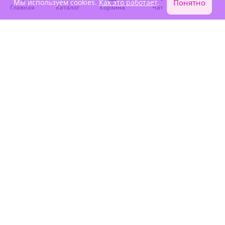
Мы используем cookies.
Как это работает
.
Понятно
Главная
Каталог
Корзина
Чат
Войти
5
(27)
5
(27)
Новогодний подарок с
Подарок "Новогодний
безалкогольным
сюрприз с безалкогольным
шампанским
шампанским"
Под заказ
Под заказ
7 280 ₽
11 750 ₽