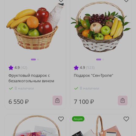
4.9
(42)
4.9
(523)
Фруктовый подарок с
Подарок "Сен-Тропе"
безалкогольным вином
В наличии
В наличии
6 550 ₽
7 100 ₽
Акция