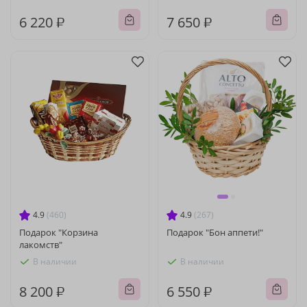
6 220 ₽
7 650 ₽
4.9
(460)
4.9
(267)
Подарок "Корзина
Подарок "Бон аппети!"
лакомств"
В наличии
В наличии
8 200 ₽
6 550 ₽