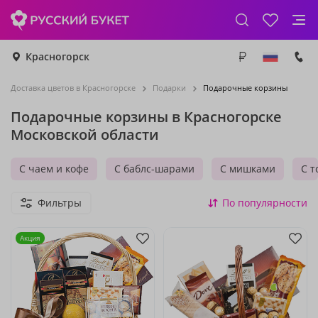
Красногорск
Доставка цветов в Красногорске
Подарки
Подарочные корзины
Подарочные корзины в Красногорске
Московской области
С чаем и кофе
С баблс-шарами
С мишками
С т
Фильтры
По популярности
Акция