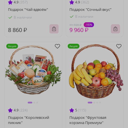
4.9
(357)
4.9
(362)
Подарок "Чай вдвоём"
Подарок "Сочный вкус"
В наличии
В наличии
-15%
11 720 ₽
8 860 ₽
9 960 ₽
Акция
Акция
4.9
(224)
5
(115)
Подарок "Королевский
Подарок "Фруктовая
пикник"
корзина Премиум"