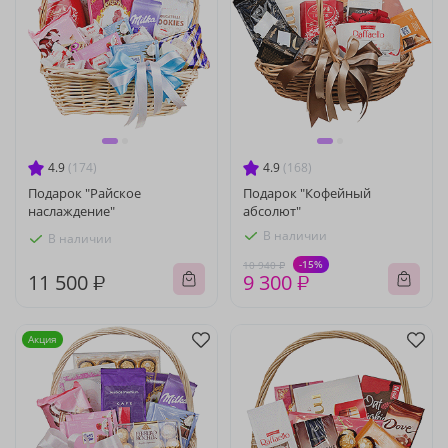
4.9
(174)
4.9
(168)
Подарок "Райское
Подарок "Кофейный
наслаждение"
абсолют"
В наличии
В наличии
-15%
10 940 ₽
11 500 ₽
9 300 ₽
Акция