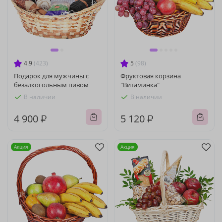
4.9
(423)
5
(98)
Подарок для мужчины с
Фруктовая корзина
безалкогольным пивом
"Витаминка"
В наличии
В наличии
4 900 ₽
5 120 ₽
Акция
Акция