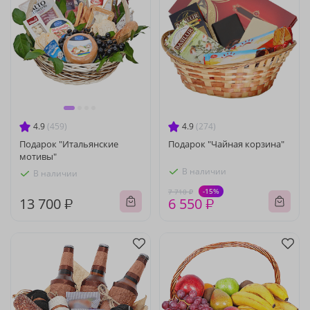
4.9
(459)
4.9
(274)
Подарок "Итальянские
Подарок "Чайная корзина"
мотивы"
В наличии
В наличии
-15%
7 710 ₽
13 700 ₽
6 550 ₽