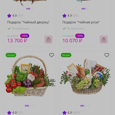
4.9
(91)
4.9
(95)
Подарок "Чайный дворец"
Подарок "Чайная роза"
В наличии
В наличии
-10%
-10%
15 220 ₽
11 190 ₽
13 700 ₽
10 070 ₽
Акция
Акция
4.9
(92)
4.9
(482)