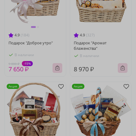
4.9
(184)
4.9
(327)
Подарок "Доброе утро"
Подарок "Аромат
блаженства"
В наличии
В наличии
-15%
9 000 ₽
7 650 ₽
8 970 ₽
Акция
Акция