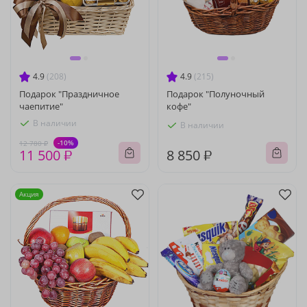
4.9
(208)
4.9
(215)
Подарок "Праздничное
Подарок "Полуночный
чаепитие"
кофе"
В наличии
В наличии
-10%
12 780 ₽
11 500 ₽
8 850 ₽
Акция