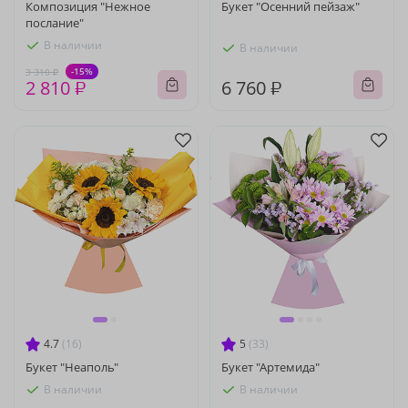
Композиция "Нежное
Букет "Осенний пейзаж"
послание"
В наличии
В наличии
-15%
3 310 ₽
2 810 ₽
6 760 ₽
4.7
(16)
5
(33)
Букет "Неаполь"
Букет "Артемида"
В наличии
В наличии