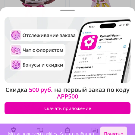
4.9
(55)
5
(35)
Букет "Цветочное
Букет "Майское солнце"
искусство"
В наличии
В наличии
7 500 ₽
5 810 ₽
Крупный бутон
Скидка
500 руб.
на первый заказ по коду
APP500
Скачать приложение
Мы используем cookies.
Как это работает
.
Понятно