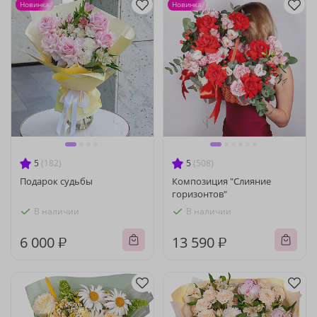
Новинка
Новинка
5
(182)
5
(508)
Подарок судьбы
Композиция "Слияние
горизонтов"
В наличии
В наличии
6 000 ₽
13 590 ₽