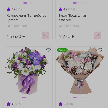
4.9
(117)
4.9
(117)
Композиция "Волшебство
Букет "Воздушная
цветов"
акварель"
В наличии
В наличии
16 620 ₽
5 230 ₽
Акция
4.9
(699)
5
(138)