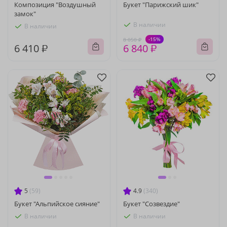
Композиция "Воздушный
Букет "Парижский шик"
замок"
В наличии
В наличии
-15%
8 050 ₽
6 410 ₽
6 840 ₽
5
(59)
4.9
(340)
Букет "Альпийское сияние"
Букет "Созвездие"
В наличии
В наличии