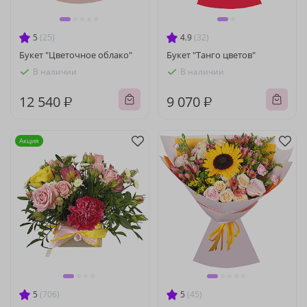
5
(25)
4.9
(32)
Букет "Цветочное облако"
Букет "Танго цветов"
В наличии
В наличии
12 540 ₽
9 070 ₽
Акция
5
(706)
5
(45)