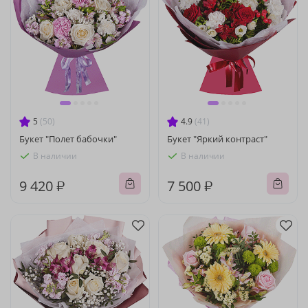
5
(50)
4.9
(41)
Букет "Полет бабочки"
Букет "Яркий контраст"
В наличии
В наличии
9 420 ₽
7 500 ₽