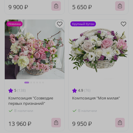
9 900 ₽
5 650 ₽
Новинка
Крупный бутон
5
(138)
4.9
(76)
Композиция "Созвездие
Композиция "Моя милая"
первых признаний"
В наличии
В наличии
13 960 ₽
9 950 ₽