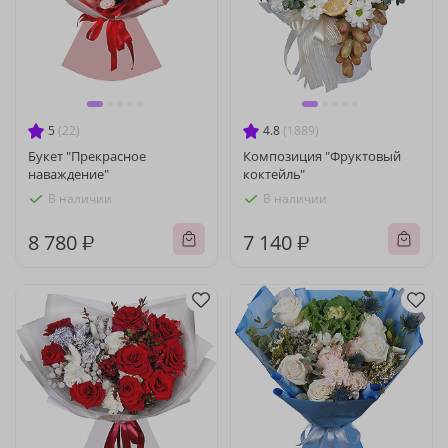
5
(22)
4.8
(1889)
Букет "Прекрасное
Композиция "Фруктовый
наваждение"
коктейль"
В наличии
В наличии
8 780 ₽
7 140 ₽