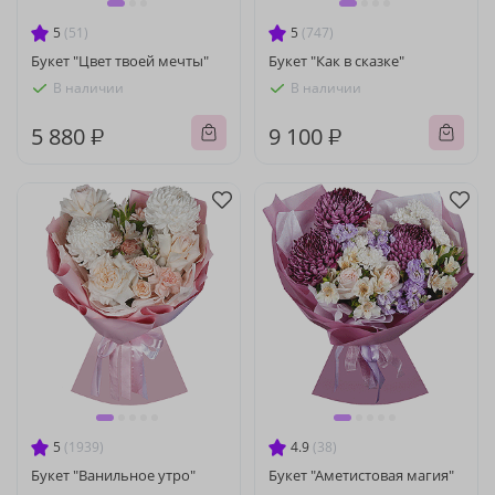
5
(51)
5
(747)
Букет "Цвет твоей мечты"
Букет "Как в сказке"
В наличии
В наличии
5 880 ₽
9 100 ₽
5
(1939)
4.9
(38)
Букет "Ванильное утро"
Букет "Аметистовая магия"