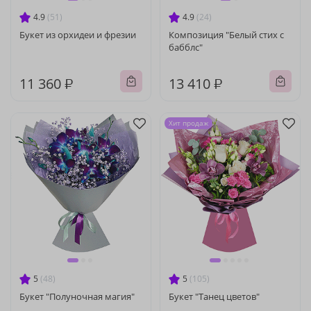
4.9
(51)
4.9
(24)
Букет из орхидеи и фрезии
Композиция "Белый стих с
бабблс"
11 360 ₽
13 410 ₽
Хит продаж
5
(48)
5
(105)
Букет "Полуночная магия"
Букет "Танец цветов"