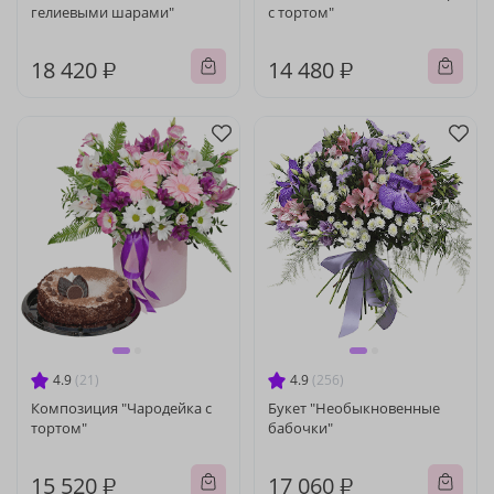
гелиевыми шарами"
с тортом"
18 420 ₽
14 480 ₽
4.9
(21)
4.9
(256)
Композиция "Чародейка с
Букет "Необыкновенные
тортом"
бабочки"
15 520 ₽
17 060 ₽