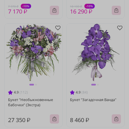
-10%
-10%
7 970 ₽
18 100 ₽
7 170 ₽
16 290 ₽
4.9
(112)
4.9
(84)
Букет "Необыкновенные
Букет "Загадочная Ванда"
бабочки" (Экстра)
27 350 ₽
8 460 ₽