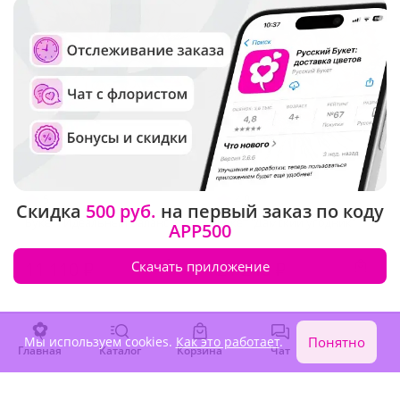
5
(27)
4.9
(168)
Скидка
500 руб.
на первый заказ по коду
Букет "Идеальный баланс"
Букет "Дамский угодник"
APP500
11 110 ₽
Скачать приложение
21 240 ₽
Акция
Мы используем cookies.
Как это работает
.
Понятно
Главная
Каталог
Корзина
Чат
Войти