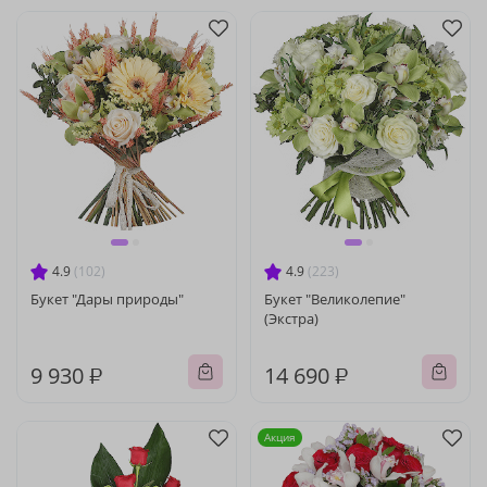
4.9
(102)
4.9
(223)
Букет "Дары природы"
Букет "Великолепие"
(Экстра)
9 930 ₽
14 690 ₽
Акция