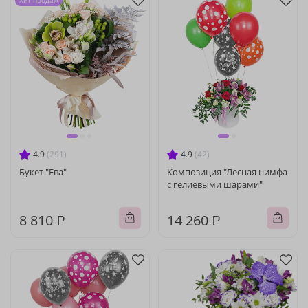
Хит продаж
4.9
(291)
4.9
(42)
Букет "Ева"
Композиция "Лесная нимфа
с гелиевыми шарами"
8 810 ₽
14 260 ₽