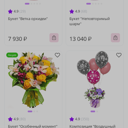
4.9
(29)
4.9
(68)
Букет "Ветка орхидеи"
Букет "Неповторимый
шарм"
7 930 ₽
13 040 ₽
Акция
4.9
(80)
4.9
(350)
Букет "Особенный момент"
Композиция "Воздушный