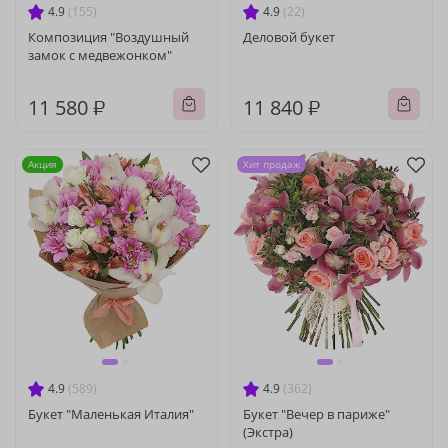
4.9
(155)
4.9
(22)
Композиция "Воздушный
Деловой букет
замок с медвежонком"
11 580 ₽
11 840 ₽
Акция
Хит продаж
4.9
(589)
4.9
(362)
Букет "Маленькая Италия"
Букет "Вечер в париже"
(Экстра)