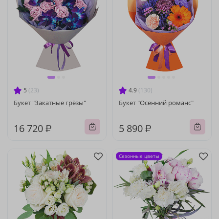
5
(23)
4.9
(130)
Букет "Закатные грёзы"
Букет "Осенний романс"
16 720 ₽
5 890 ₽
Сезонные цветы