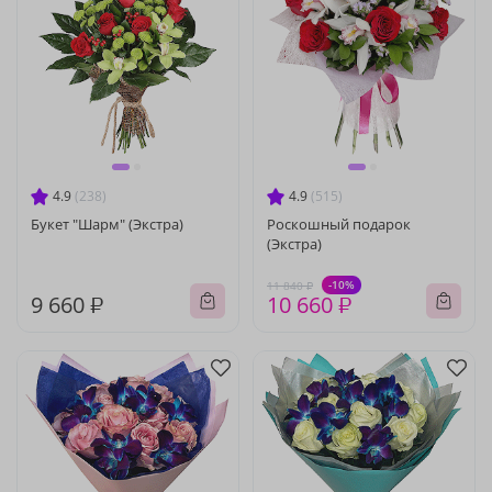
4.9
(238)
4.9
(515)
Букет "Шарм" (Экстра)
Роскошный подарок
(Экстра)
-10%
11 840 ₽
9 660 ₽
10 660 ₽