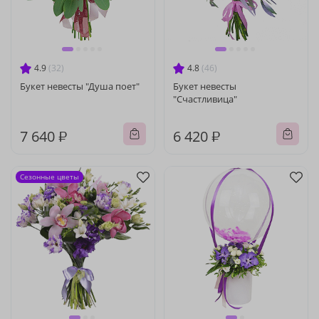
4.9
(32)
4.8
(46)
Букет невесты "Душа поет"
Букет невесты
"Счастливица"
7 640 ₽
6 420 ₽
Сезонные цветы