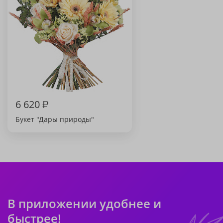
6 620
₽
Букет "Дары природы"
В приложении удобнее и
быстрее!