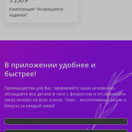
5 250
₽
Композиция "Искрящиеся
льдинки"
В приложении удобнее и
быстрее!
Преимущества для Вас: оформляйте заказ мгновенно,
обсуждайте все детали в чате с флористом и отслеживайте
заказ онлайн на всех этапах. Плюс - эксклюзивные акции и
бонусы за каждый заказ!