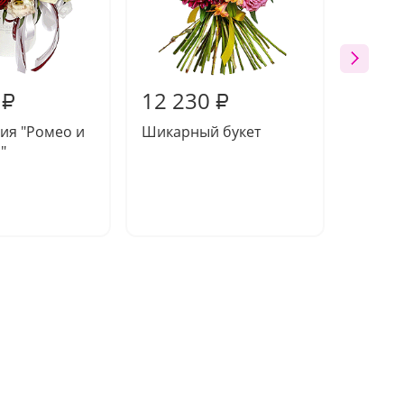
12 230
12 3
₽
₽
ия "Ромео и
Шикарный букет
Компо
"