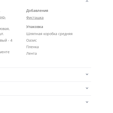
.
Добавления
но-
Фисташка
Упаковка
мовая,
шт.
Шляпная коробка средняя
вый - 4
Оазис
Пленка
менте
Лента