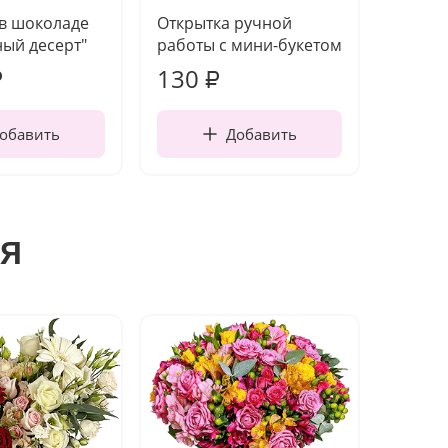
 в шоколаде
Открытка ручной
Ваза п
ый десерт"
работы с мини-букетом
130
1 10
₽
₽
обавить
Добавить
я