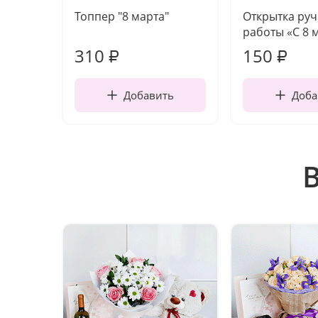
Топпер "8 марта"
Открытка ру
работы «С 8 
310
150
₽
₽
Добавить
Доба