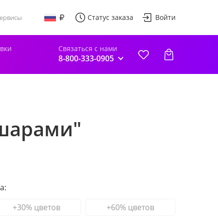
Статус заказа
Войти
ервисы
авки
Связаться с нами
8-800-333-0905
 шарами"
а:
+30% цветов
+60% цветов