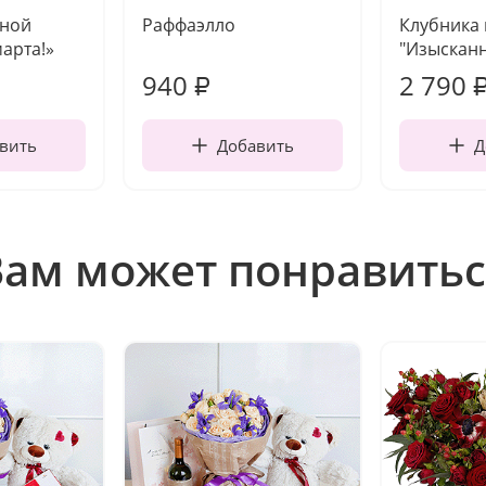
чной
Раффаэлло
Клубника
марта!»
"Изысканн
940
2 790
₽
вить
Добавить
Д
Вам может понравитьс