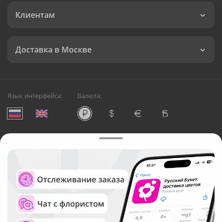
Клиентам
Доставка в Москве
Язык интерфейса:
Валюта:
©
Служба круглосуточной доставки цветов в Москве
Русский Букет, 2026
Общество с ограниченной ответственностью «Технология»
ОГРН: 1195476081745, ИНН: 5410081997
Юридический адрес: г. Новосибирск, ул. Ипподромская,
д.42, оф. 3