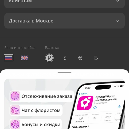
Клиентам
Доставка в Москве
Язык интерфейса:
Валюта:
©
Служба круглосуточной доставки цветов в Москве
Русский Букет, 2026
Общество с ограниченной ответственностью «Технология»
ОГРН: 1195476081745, ИНН: 5410081997
Юридический адрес: г. Новосибирск, ул. Ипподромская,
д.42, оф. 3
Рейтинг Русского букета в г. Москва